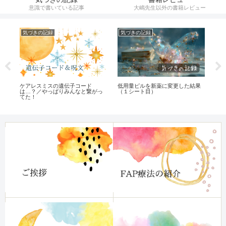
意識で書いている記事
大嶋先生以外の書籍レビュー
気づきの記録
気づきの記録
気
新)
ケアレスミスの遺伝子コード
低用量ピルを新薬に変更した結果
Ge
は…？／やっぱりみんなと繋がっ
（１シート目）
ビ
てた！