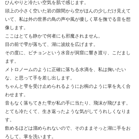
ひんやりと冷たい空気を肌で感じます。
頭上の小さく空いた岩の隙間から空がほんの少しだけ見えて
いて、私は外の世界の鳥の声や風が優しく草を撫でる音を想
像します。
ここはとても静かで何者にも邪魔されません。
目の前で雫が落ちて、湖に波紋を広げます。
その度に、ピチョンという水音が洞窟に響き渡り、こだまし
ます。
メトロノームのように正確に落ちる水滴を、私は掬いたい
な、と思って手を差し出します。
ちゃんと雫を受け止められるようにお椀のように掌を丸く合
わせます。
音もなく落ちてきた雫が私の手に当たり、飛沫が飛びます。
とても冷たくて、生き返ったような気がしてうれしくなりま
す。
飲めるほどは溜められないので、そのままそっと湖に手をお
ろして、掌を洗います。