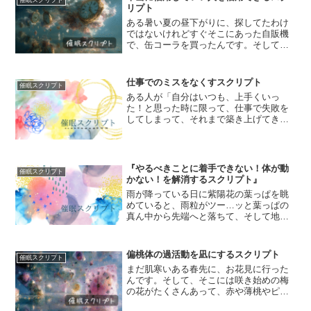
け上げるのです。なぜなら、...
リプト
ある暑い夏の昼下がりに、探してたわけ
ではないけれどすぐそこにあった自販機
で、缶コーラを買ったんです。そして、
コーラ缶のタブを指でぐいっと引っ張る
と、プシュッと炭酸の音がして、空気中
に溶けていきました。それから、口をつ
仕事でのミスをなくすスクリプト
催眠スクリプト
けてぐいっと喉に流し込む...
ある人が「自分はいつも、上手くいっ
た！と思った時に限って、仕事で失敗を
してしまって、それまで築き上げてきた
信頼を台無しにしてしまうんです」と落
ち込んでらっしゃった。その人は、もう
泣く気力もないほど落ち込んでいて、
「誰かに迷惑を掛けたくない」...
『やるべきことに着手できない！体が動
催眠スクリプト
かない！を解消するスクリプト』
雨が降っている日に紫陽花の葉っぱを眺
めていると、雨粒がツー…ッと葉っぱの
真ん中から先端へと落ちて、そして地面
にポタッ…ポタッ…と雫を垂らしている
のです。雨の日は私はそんなに好きでは
ないので、傘の柄をしっかりと握りしめ
偏桃体の過活動を凪にするスクリプト
催眠スクリプト
て長靴を履いて、雨に一滴...
まだ肌寒いある春先に、お花見に行った
んです。そして、そこには咲き始めの梅
の花がたくさんあって、赤や薄桃やピン
クのまあるい花弁が、曇り空の下の風景