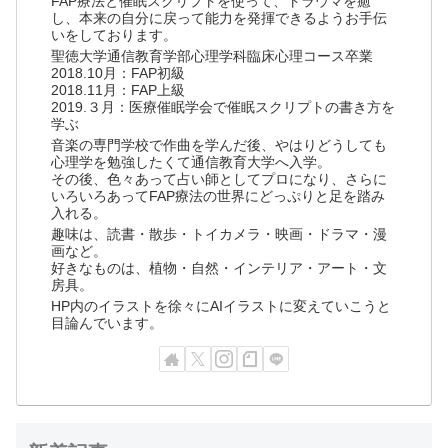
FAP療法と催眠スクリプトを使って、トラウマを癒
し、本来の自分に戻って能力を発揮できるようお手伝
いをしております。
聖徳大学通信教育学部心理学科臨床心理コース卒業
2018.10月：FAP初級
2018.11月：FAP上級
2019.３月：医療催眠学会で催眠スクリプトの書き方を
学ぶ
音楽の専門学校で作曲を学んだ後、やはりどうしても
心理学を勉強したくて通信教育大学へ入学。
その後、色々あって占い師としてプロになり、さらに
いろいろあってFAP療法の世界にどっぷりと足を踏み
入れる。
趣味は、読書・散歩・トイカメラ・映画・ドラマ・漫
画など。
好きなものは、植物・自然・インテリア・アート・文
房具。
HP内のイラストを徐々にAIイラストに変えていこうと
目論んでいます。