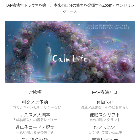
FAP療法でトラウマを癒し、本来の自分の能力を発揮するZoomカウンセリン
グルーム
ご挨拶
FAP療法とは
料金／ご予約
お知らせ
口コミ、キャンセルポリシーなど
講座／読書会／その他お知らせ
オススメ大嶋本
催眠スクリプト
大嶋信頼先生の書籍レビュー
自作催眠スクリプト
遺伝子コード・呪文
ひとりごと
一覧や唱える系の気づき
心に聞いて書いた記事
気づきの記録
書籍レビュー