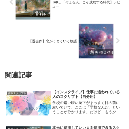
TAKE 「与える人」こそ成功する時代】レビ
ュー
【過去作】恋がうまくいく物語
関連記事
【インスタライブ】仕事に追われている
催眠スクリプト
人のスクリプト【自分用】
学校の暗い暗い廊下がまっすぐ目の前に
続いていて、ここは「学校なんだ」とい
うことが分かります。だけど、もう夕暮
れ時で、校舎の外からは数人の子供たち
の声とカラスの声が交互に聞こえてき
て、私は暗い廊下を歩く速度を、少しだ
本当に信用していい人を信用できるスク
催眠スクリプト