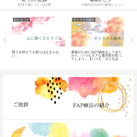
意識で書いている記事
大嶋先生以外の書籍レビュー
ひとりごと
オススメ大嶋本
オ
怒りを抑えても怒りは止まらな
家族のために自己犠牲をしてきた
頭
ウ
い。
から、いつもダメな選択肢を取っ
チ
？
てしまう…【いつも「ダメなほう
「
へいってしまう」クセを治す方
る
法】レビュー