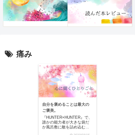
痛み
自分を褒めることは最大の
ご褒美。
『HUNTER×HUNTER』で、
誰かの能力者が大きな袋だ
か風呂敷に敵を詰め込むみ
たいな能力を持っていたな
2023/03/15