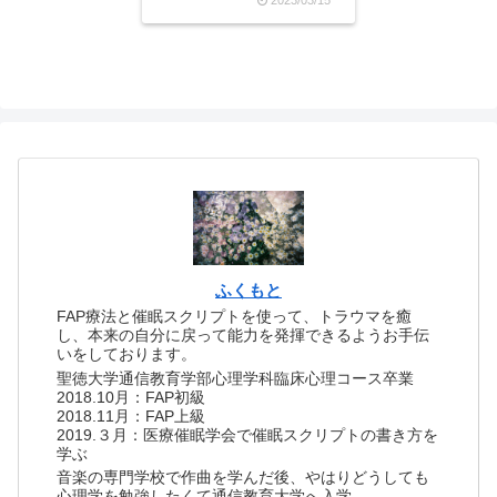
あと思い出します。あ、梟
だったかな？ドラえもんの
ポケットのように物を詰め
込んでいたような…(あやふ
やな覚え方)で、私もそんな
大きな風呂...
ふくもと
FAP療法と催眠スクリプトを使って、トラウマを癒
し、本来の自分に戻って能力を発揮できるようお手伝
いをしております。
聖徳大学通信教育学部心理学科臨床心理コース卒業
2018.10月：FAP初級
2018.11月：FAP上級
2019.３月：医療催眠学会で催眠スクリプトの書き方を
学ぶ
音楽の専門学校で作曲を学んだ後、やはりどうしても
心理学を勉強したくて通信教育大学へ入学。