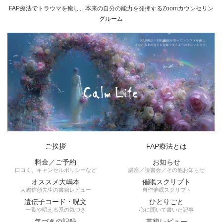
FAP療法でトラウマを癒し、本来の自分の能力を発揮するZoomカウンセリン
グルーム
ご挨拶
FAP療法とは
料金／ご予約
お知らせ
口コミ、キャンセルポリシーなど
講座／読書会／その他お知らせ
オススメ大嶋本
催眠スクリプト
大嶋信頼先生の書籍レビュー
自作催眠スクリプト
遺伝子コード・呪文
ひとりごと
一覧や唱える系の気づき
心に聞いて書いた記事
気づきの記録
書籍レビュー