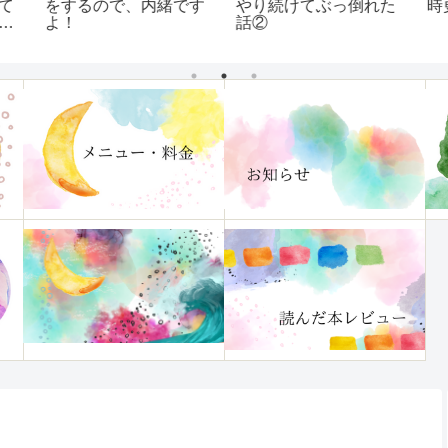
て
をするので、内緒です
時
やり続けてぶっ倒れた
け
よ！
話②
す