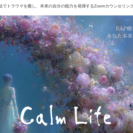
療法でトラウマを癒し、本来の自分の能力を発揮するZoomカウンセリン