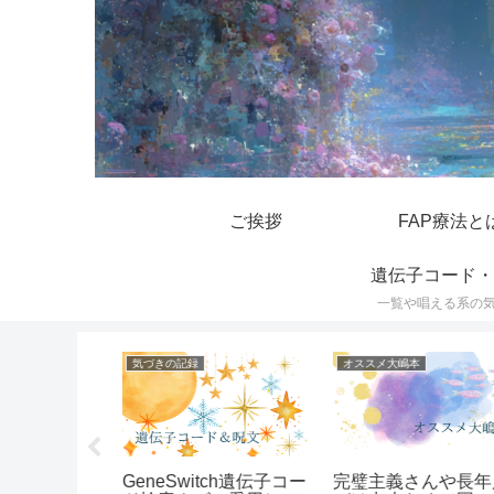
ご挨拶
FAP療法と
遺伝子コード・
一覧や唱える系の
気づきの記録
オススメ大嶋本
を新薬に変
GeneSwitch遺伝子コー
完璧主義さんや長年