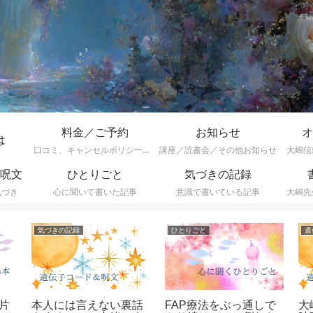
料金／ご予約
お知らせ
オ
は
口コミ、キャンセルポリシーなど
講座／読書会／その他お知らせ
大嶋信
呪文
ひとりごと
気づきの記録
気づき
心に聞いて書いた記事
意識で書いている記事
大嶋先
気づきの記録
ひとりごと
片
本人には言えない裏話
大
FAP療法をぶっ通しで