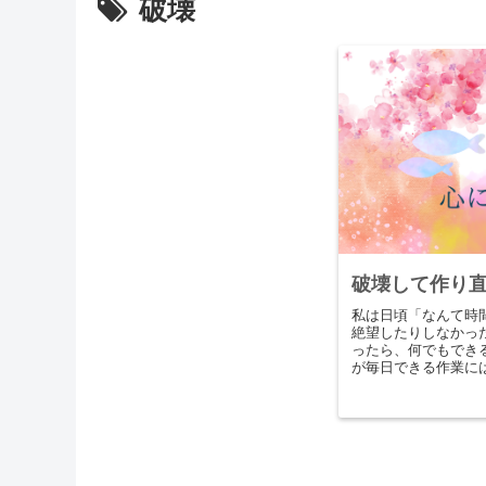
破壊
破壊して作り
私は日頃「なんて時
絶望したりしなかっ
ったら、何でもでき
が毎日できる作業に
ず、私は「自分が休
入れず考えて...