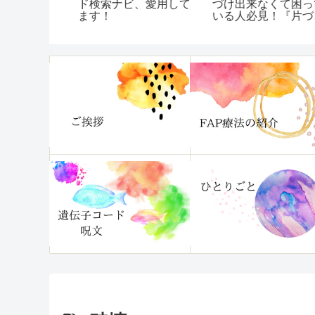
（１シート
ド検索ナビ、愛用して
づけ出来なくて困っ
ます！
いる人必見！『片づ
られない自分がいま
ぐ変わる本』