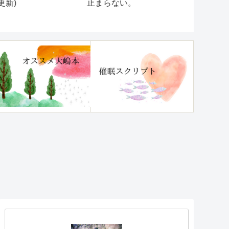
更新)
止まらない。
に豊かにな
ためのスク