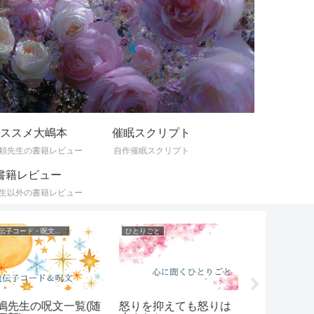
ススメ大嶋本
催眠スクリプト
頼先生の書籍レビュー
自作催眠スクリプト
書籍レビュー
生以外の書籍レビュー
遺伝子コード・呪文一覧
ひとりごと
催眠スクリプト
嶋先生の呪文一覧(随
怒りを抑えても怒りは
【リクエス