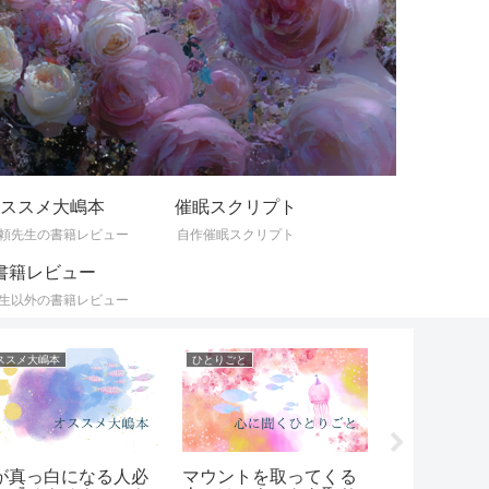
ススメ大嶋本
催眠スクリプト
頼先生の書籍レビュー
自作催眠スクリプト
書籍レビュー
生以外の書籍レビュー
ススメ大嶋本
ひとりごと
気づきの記録
が真っ白になる人必
マウントを取ってくる
GeneSwit