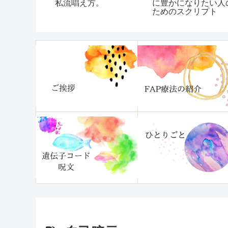
？／やっぱ
私流唱え方。
に豊かになりたい人
繋がって
ためのスクリプト