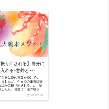
に振り回される】自分に
入れる“意外と～”
で自分に逆の言葉を掛けてい
いましたが、今回心の栄養読書
も誰かに振り回される」が一瞬
読したら、普通に「逆の暗示」
が書いてあって「なんだと
2025/02/02