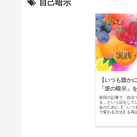
自己暗示
【いつも誰か
「逆の暗示」を
前回の記事で「自分
る」という話をして
会のために【「いつ
で変わる方法】を再
を自分に入れる方法
ー！」と思いまし...