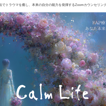
療法でトラウマを癒し、本来の自分の能力を発揮するZoomカウンセリン