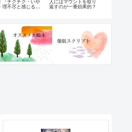
！『チクチク・いや
人にはマウントを取り
ド検索ナビ
・理不尽と感じる
返すのが一番効果的？
ます！
ほんのひと言」に傷
かなくなる本』レビ
ー