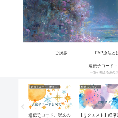
ご挨拶
FAP療法と
遺伝子コード・
一覧や唱える系の
遺伝子コード・呪文一覧
催眠スクリプト
スの遺伝子
遺伝子コード、呪文の
【リクエスト】経済