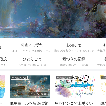
料金／ご予約
お知らせ
オ
は
口コミ、キャンセルポリシーなど
講座／読書会／その他お知らせ
大嶋信
呪文
ひとりごと
気づきの記録
気づき
心に聞いて書いた記事
意識で書いている記事
大嶋先
気づきの記録
気づきの記録
オ
的
低用量ピルを新薬に変
中指ビンゴで上手くい
頭