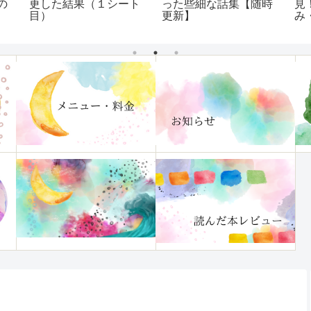
の
更した結果（１シート
った些細な話集【随時
見
目）
更新】
み
「
つ
ュ