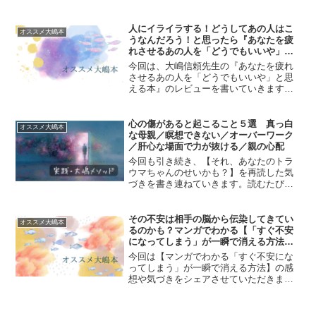
良い感じ！このままずっといれるか
も！」と思った翌日に、ガーン！となる
ことが必ず起こるということ。最初は、
人にイライラする！どうしてあの人はこ
オススメ大嶋本
たまたまだと思っていました...
うなんだろう！と思ったら『あなたを疲
れさせるあの人を「どうでもいいや」と
思えるようになる本』レビュー
今回は、大嶋信頼先生の『あなたを疲れ
させるあの人を「どうでもいいや」と思
える本』のレビューを書いていきます！
この本は、2020年４月に発売された『い
つも人のことばかり考えて凹んでしまう
あなたが「ま、いっか」と思える本』に
心の傷があると起こること５選 真っ白
オススメ大嶋本
加筆・修正された本で...
な母親／瞑想できない／オーバーワーク
／肝心な場面で力が抜ける／親の心配
今回も引き続き、【それ、あなたのトラ
ウマちゃんのせいかも？】を再読した気
づきを書き連ねていきます。読むたびに
新しい発見があるので、何度読んでも新
鮮です。心の傷があると、そこから起こ
る不具合を自覚できないことが多いで
その不安は相手の脳から伝染してきてい
オススメ大嶋本
す。なので、何回トラウマち...
るのかも？マンガでわかる【「すぐ不安
になってしまう」が一瞬で消える方法】
レビュー
今回は【マンガでわかる「すぐ不安にな
ってしまう」が一瞬で消える方法】の感
想や気づきをシェアさせていただきま
す。どんな本？2020年３月にすばる舎か
ら発売された本で、原作は2017年６月に
発売された大嶋信頼先生の【「すぐ不安