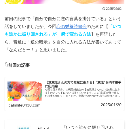
2025/02/02
前回の記事で「自分で自分に逆の言葉を掛けている」という
話をしていましたが、今回
心の栄養読書会
のために【
「いつ
も誰かに振り回される」が一瞬で変わる方法
】を再読した
ら、普通に「逆の暗示」を自分に入れる方法が書いてあって
「なんだとー！」と思いました。
👇
前回の記事
【無意識さんの力で無敵に生きる】“意識”を消す勝手
に応用編
今回も引き続き、大嶋信頼先生の【無意識さんの力で無敵に生き
る】のメソッドについて語っていきます。この“意識”が作り出し
た現実を消してしまうのが、意識で決めつけた息子の特徴とは反
対の言葉掛けをすることである。(p272)大嶋先生の【ミラーニ
ュ...
2025/01/20
calmlife0430.com
「いつも誰かに振り回され