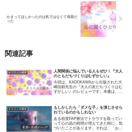
かまってほしかったのは私ではなくて母親だ
った
関連記事
人間関係に悩んでいる人もぜひ！『大人
オススメ大嶋本
のともだちづくりはむずかしい』
今回は、KADOKAWAから出版された大
嶋信頼先生の『大人の友だちづくりはむ
ずかしい』のレビューです。本書は、
2019年３月に出版された『「本当の友だ
ちがいなくてさびしい」と思ったとき読
む本』の復刻版です。どんな本？友だち
もしかしたら「ダメな子」を演じさせら
オススメ大嶋本
って、どう作れば良...
れているのかもしれない
ある程度FAP療法でトラウマを取ってい
って心の凪の時間が増えてきた時に、気
づいたことがあります。それは、「お、