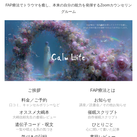
FAP療法でトラウマを癒し、本来の自分の能力を発揮するZoomカウンセリン
グルーム
ご挨拶
FAP療法とは
料金／ご予約
お知らせ
口コミ、キャンセルポリシーなど
講座／読書会／その他お知らせ
オススメ大嶋本
催眠スクリプト
大嶋信頼先生の書籍レビュー
自作催眠スクリプト
遺伝子コード・呪文
ひとりごと
一覧や唱える系の気づき
心に聞いて書いた記事
気づきの記録
書籍レビュー