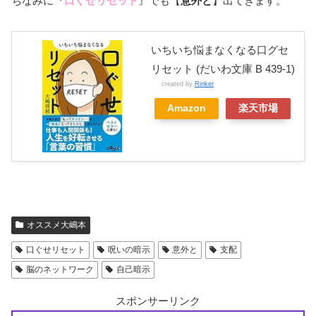
ちなみに『
口ぐせリセット
』でも【
意外と
】出てきます。
いちいち悩まなくなる口グセ
リセット (だいわ文庫 B 439-1)
created by
Rinker
Amazon
楽天市場
オススメ大嶋本
口ぐせリセット
呪いの暗示
意外と
支配
脳のネットワーク
自己暗示
スポンサーリンク