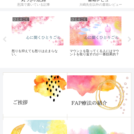
意識で書いている記事
大嶋先生以外の書籍レビュー
ひとりごと
ひとりごと
ひ
怒りを抑えても怒りは止まらな
マウントを取ってくる人にはマウ
心
い。
ントを取り返すのが一番効果的？
ー