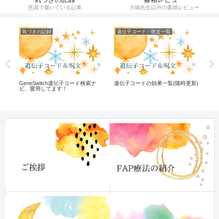
意識で書いている記事
大嶋先生以外の書籍レビュー
気づきの記録
遺伝子コード・呪文一覧
遺
GeneSwitch遺伝子コード検索ナ
遺伝子コードの効果一覧(随時更新)
OP
ビ、愛用してます！
て