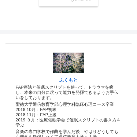
分」を知っていました。だ
から、ことあるごとに両親
に突っかかっては愛を確か
めようとしていたのかもし
れません。だけど、私の記
憶にある「両親の愛」と
い...
ふくもと
FAP療法と催眠スクリプトを使って、トラウマを癒
し、本来の自分に戻って能力を発揮できるようお手伝
いをしております。
聖徳大学通信教育学部心理学科臨床心理コース卒業
2018.10月：FAP初級
2018.11月：FAP上級
2019.３月：医療催眠学会で催眠スクリプトの書き方を
学ぶ
音楽の専門学校で作曲を学んだ後、やはりどうしても
心理学を勉強したくて通信教育大学へ入学。