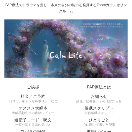
FAP療法でトラウマを癒し、本来の自分の能力を発揮するZoomカウンセリン
グルーム
ご挨拶
FAP療法とは
料金／ご予約
お知らせ
口コミ、キャンセルポリシーなど
講座／読書会／その他お知らせ
オススメ大嶋本
催眠スクリプト
大嶋信頼先生の書籍レビュー
自作催眠スクリプト
遺伝子コード・呪文
ひとりごと
一覧や唱える系の気づき
心に聞いて書いた記事
気づきの記録
書籍レビュー