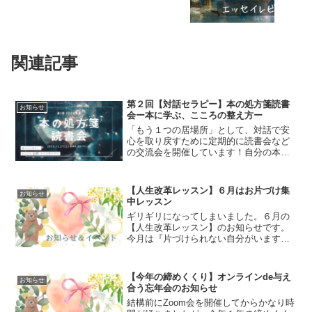
関連記事
第２回【対話セラピー】本の処方箋読書
お知らせ
会ー本に学ぶ、こころの整え方ー
「もう１つの居場所」として、対話で安
心を取り戻すために定期的に読書会など
の交流会を開催しています！自分の本棚
かなリアルタイムで選書して本を紹介し
合う【本の処方箋読書会】。毎月最終土
曜日開催にしようかと考えています。12
【人生改革レッスン】６月はお片づけ集
お知らせ
月も開催します！本が好...
中レッスン
ギリギリになってしまいました。６月の
【人生改革レッスン】のお知らせです。
今月は『片づけられない自分がいますぐ
変わる本』からレッスン内容を組みまし
た。参加者様のリクエストということで
熱が入りすぎ、告知が遅くなってしまい
【今年の締めくくり】オンラインde与え
お知らせ
ました。申し訳ありません...
合う忘年会のお知らせ
結構前にZoom会を開催してからかなり時