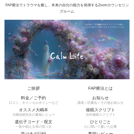
FAP療法でトラウマを癒し、本来の自分の能力を発揮するZoomカウンセリン
グルーム
ご挨拶
FAP療法とは
料金／ご予約
お知らせ
口コミ、キャンセルポリシーなど
講座／読書会／その他お知らせ
オススメ大嶋本
催眠スクリプト
大嶋信頼先生の書籍レビュー
自作催眠スクリプト
遺伝子コード・呪文
ひとりごと
一覧や唱える系の気づき
心に聞いて書いた記事
気づきの記録
書籍レビュー