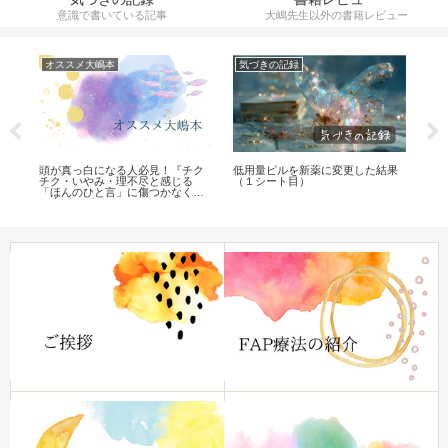
意識で書いている記事
大嶋先生以外の書籍レビュー
オススメ大嶋本
遺伝子コード・呪文一覧
オ
果
完璧主義さんや長年片づけ出来な
遺伝子コードの効果一覧(随時更新)
家
くて困っている人必見！『片づけ
か
られない自分がいますぐ変わる
て
本』
へ
法