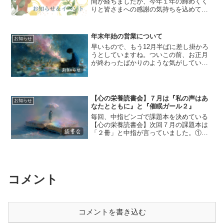
間が経ちましたが、今年１年の締めくく
りと皆さまへの感謝の気持ちを込めて
【オンライン忘年会】を開催します。日
時：2024年12月30日(月)20時～22時頃ま
で参加費：無料申込締切：開催時間直前
年末年始の営業について
お知らせ
まで申込...
早いもので、もう12月半ばに差し掛かろ
うとしていますね。ついこの前、お正月
が終わったばかりのような気がしていま
す。Calm Life年末年始の営業ですが、
12/31(水)と1/1(木)のみお休みします。と
言っても、水曜日が定休日なので、実
質...
【心の栄養読書会】７月は『私の声はあ
お知らせ
なたとともに』と『催眠ガール２』
毎回、中指ビンゴで課題本を決めている
【心の栄養読書会】次回７月の課題本は
「２冊」と中指が言っていました。①ミ
ルトン・エリクソンいやしのストーリー
『私の声はあなたとともに』シドニー・
ローゼン(編)／中野善行・青木省三(監訳)
シドニー・ローゼン...
コメント
コメントを書き込む