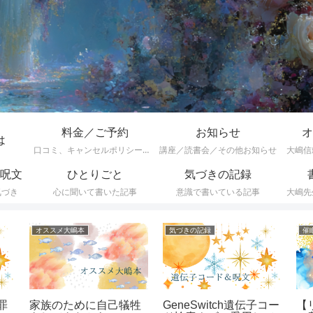
料金／ご予約
お知らせ
オ
は
口コミ、キャンセルポリシーなど
講座／読書会／その他お知らせ
大嶋信
呪文
ひとりごと
気づきの記録
気づき
心に聞いて書いた記事
意識で書いている記事
大嶋先
ひとりごと
遺伝子コード・呪文一覧
オ
い
怒りを抑えても怒りは
遺伝子コードの効果一
頭