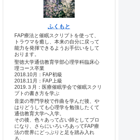
ふくもと
FAP療法と催眠スクリプトを使って、
トラウマを癒し、本来の自分に戻って
能力を発揮できるようお手伝いをして
おります。
聖徳大学通信教育学部心理学科臨床心
理コース卒業
2018.10月：FAP初級
2018.11月：FAP上級
2019.３月：医療催眠学会で催眠スクリ
プトの書き方を学ぶ
音楽の専門学校で作曲を学んだ後、や
はりどうしても心理学を勉強したくて
通信教育大学へ入学。
その後、色々あって占い師としてプロ
になり、さらにいろいろあってFAP療
法の世界にどっぷりと足を踏み入れ
る。