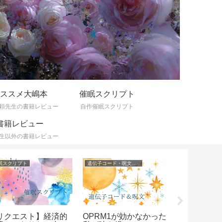
ススメ大嶋本
催眠スクリプト
頼先生の書籍レビュー
自作催眠スクリプト
書籍レビュー
生以外の書籍レビュー
ススメ大嶋本
気づきの記録
ひとりごと
が真っ白になる人必
ケアレスミスの遺伝子
マウントを