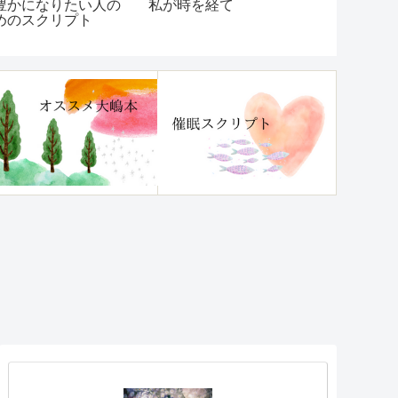
！『チクチク・いや
コードは…？／やっぱ
人にはマウ
・理不尽と感じる
りみんなと繋がって
返すのが一
ほんのひと言」に傷
た！
かなくなる本』レビ
ー