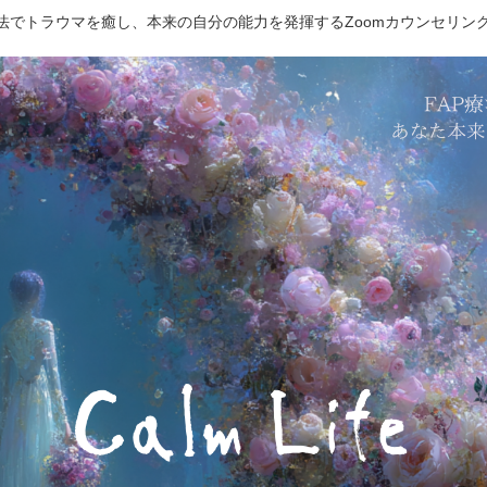
療法でトラウマを癒し、本来の自分の能力を発揮するZoomカウンセリン