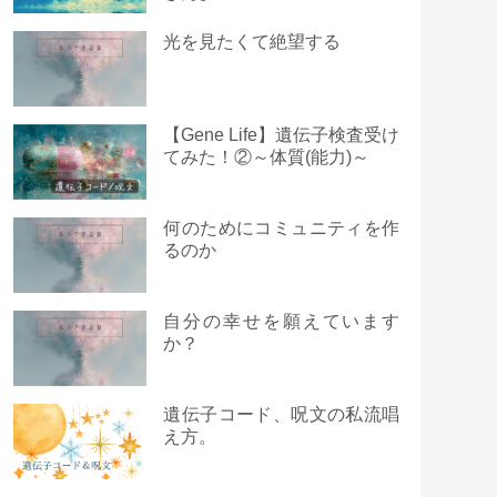
光を見たくて絶望する
【Gene Life】遺伝子検査受け
てみた！②～体質(能力)～
何のためにコミュニティを作
るのか
自分の幸せを願えています
か？
遺伝子コード、呪文の私流唱
え方。