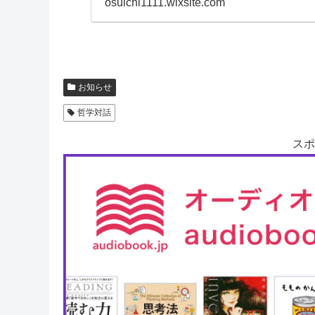
osuichi1111.wixsite.com
お知らせ
哲学対話
スポ