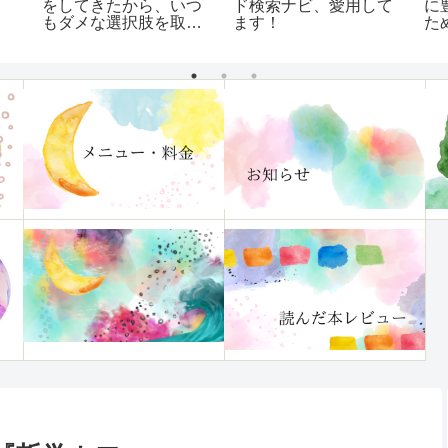
時
止まらない。
覧(随時更新)
見
み
「
つ
ュ