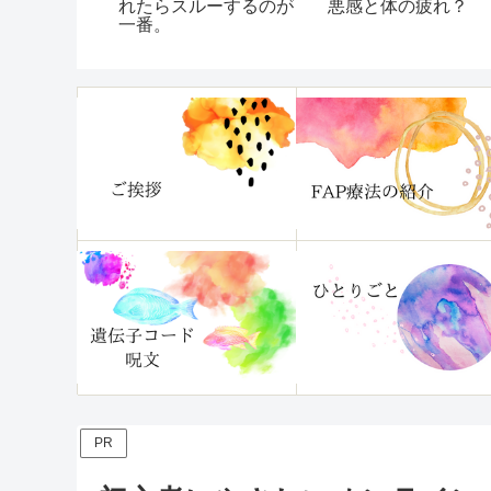
て
やり続けてぶっ倒れた
った些細な話集【随
話②
更新】
PR