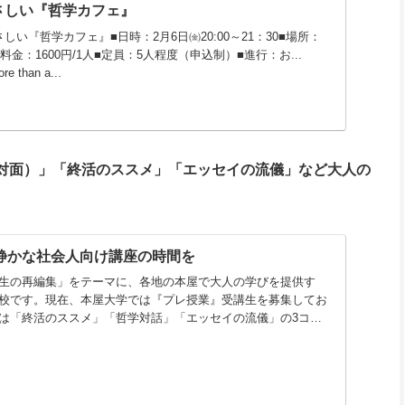
さしい『哲学カフェ』
しい『哲学カフェ』■日時：2月6日㈮20:00～21：30■場所：
料金：1600円/1人■定員：5人程度（申込制）■進行：お...
re than a...
対面）」「終活のススメ」「エッセイの流儀」など大人の
で静かな社会人向け講座の時間を
生の再編集」をテーマに、各地の本屋で大人の学びを提供す
校です。現在、本屋大学では『プレ授業』受講生を募集してお
は「終活のススメ」「哲学対話」「エッセイの流儀」の3コー