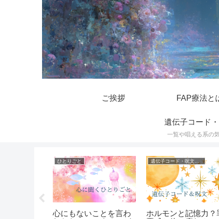
ご挨拶
FAP療法と
遺伝子コード・
一覧や唱える系の
遺伝子コード・呪文一覧
ひとりごと
気づきの記録
が効かなかった
FAP療法をぶっ通しで
中指ビンゴで上手く