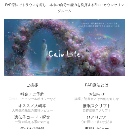
FAP療法でトラウマを癒し、本来の自分の能力を発揮するZoomカウンセリン
グルーム
ご挨拶
FAP療法とは
料金／ご予約
お知らせ
口コミ、キャンセルポリシーなど
講座／読書会／その他お知らせ
オススメ大嶋本
催眠スクリプト
大嶋信頼先生の書籍レビュー
自作催眠スクリプト
遺伝子コード・呪文
ひとりごと
一覧や唱える系の気づき
心に聞いて書いた記事
気づきの記録
書籍レビュー