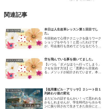
関連記事
本日は人生改革レッスン第１回目でし
気づきの記録
た。
今回初めて心理テクニックを扱うワーク
ショップをやろう！と思ったわけです
が、司会進行も含めてどうなるだろう
か…と些か不安ではありました。しか
し！なんと参加者様全員がすごいポテン
シャルを秘めていらっしゃるようで、出
空を飛んでいる豚を描いてました。
オススメ大嶋本
るわ出るわ深淵！私は以前からブ...
【いつも「ダメなほうへ行ってしまう」
クセを治す方法】に「悪夢から目覚め
る」メソッドが紹介されています。本当
は相手に優しくしたいのに、意地悪なこ
とを言ってしまって関係を破壊してしま
いそうになっている時、実は目を開けた
まま悪夢を見ている状態なの...
【低用量ピル・アリッサ】２シート目１
気づきの記録
列終わり後の変化
まだピルの話するんかい！って思われる
かもしれませんが、学生時代からホルモ
ンに振り回されて生きてきた自分にとっ