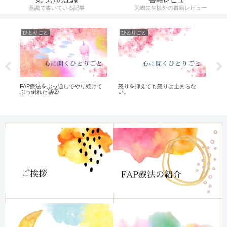
意識で書いている記事
大嶋先生以外の書籍レビュー
ひとりごと
ひとりごと
催
FAP療法をぶっ通しでやり続けて
怒りを抑えても怒りは止まらな
【
ぶっ倒れた話②
い。
り