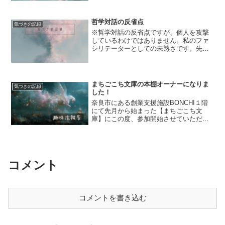
ては、低用量ピルの服用ははじめて抗う
つ剤を飲んだ時と同じぐらいの感動があ
ります。さて、本日でちょうど２シート
哲学対話の反省点
気づきの記録
目の１列目を飲み終わりま...
※哲学対話の反省点ですが、個人を攻撃
しているわけではありません。私のファ
シリテーターとしての未熟さです。先
日、第２回トーラスブックスさんでの哲
学対話を開催いたしました。今回は私の
ミスで問いが２つになってしまったので
すが、２つ対話できて良かっ...
まちごこち文庫の本棚オーナーになりま
気づきの記録
した！
奈良市にある創業支援施設BONCHI１階
にて先月から始まった【まちごこち文
庫】にこの度、参加開始させていただき
ました！まだとりあえず置いただけの状
態ですが…。追々他のメンバーさんのよ
うに、素敵なひと棚に仕上げていきたい
と思います！BONCH...
コメント
コメントを書き込む