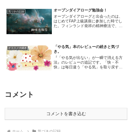
のもの」と教えてもらいました。今でも
その言葉は私の御守りで...
オープンダイアローグ勉強会！
気づきの記録
オープンダイアローグと出会ったのは、
はじめてFAP上級講座に参加した時でし
た。フィンランド発祥の精神療法で、と
くに統合失調症に効果的であるというこ
とで注目されています。対話に厳格なル
ールを用いることで、効果を得られま
す。近年では、「オープン...
「やる気」本のレビューの続きと気づ
オススメ大嶋本
き。
『「やる気が出ない」が一瞬で消える方
法』のレビューの追記です。「快・不
快」は毎日違う「やる気」を取り戻す
―――つまり、無気力状態を脱するには
「快・不快」コードが大切だというお話
ですが、この「快・不快」というのは本
当に毎日違います。昨日「快」...
コメント
コメントを書き込む
ホーム
気づきの記録