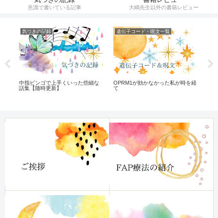
意識で書いている記事
大嶋先生以外の書籍レビュー
気づきの記録
遺伝子コード・呪文一覧
ひ
中指ビンゴで上手くいった些細な
OPRM1が効かなかった私が時を経
マ
っ
話集【随時更新】
て
ン