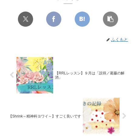
ふくもと
【RRLレッスン】９月は「説得／葛藤の解
消」
【Shrink～精神科ヨワイ～】すごく良いです