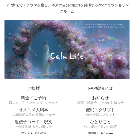
FAP療法でトラウマを癒し、本来の自分の能力を発揮するZoomカウンセリン
グルーム
ご挨拶
FAP療法とは
料金／ご予約
お知らせ
口コミ、キャンセルポリシーなど
講座／読書会／その他お知らせ
オススメ大嶋本
催眠スクリプト
大嶋信頼先生の書籍レビュー
自作催眠スクリプト
遺伝子コード・呪文
ひとりごと
一覧や唱える系の気づき
心に聞いて書いた記事
気づきの記録
書籍レビュー