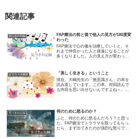
関連記事
FAP療法の前と後で他人の見方が180度変
気づきの記録
わった
FAP療法で心の傷を治療していくと、そ
れまで仲良かった人と疎遠になることが
多くなりました。人の見え方が変わった
のか、それまでの私が見ていた世界が歪
んでいたからなのかは分かりませんが、
「あれ？この人、こんなに性格悪かった
「美しく生きる」ということ
オススメ大嶋本
っけ？」と気づくことが...
現在、大嶋先生の「無意識さん」の本を
読み直しています。この本、何回読んで
も内容を思い出せないんですよね～。し
かも、読んでも読んでもなかなか無意識
を使うコツを教えてくれなくて、そした
ら狙った感じに「そろそろ無意識を使い
コツを教えろよと思ってま...
何のために怒るのか？
気づきの記録
ふと、何のために怒るんだろう？と思っ
た。FAP療法でトラウマを取ってもらっ
たら、まず出てきたのが強烈な怒りで
す。3回目のカウンセリングの時に、カウ
ンセラーさんに「怒りは自分を守るため