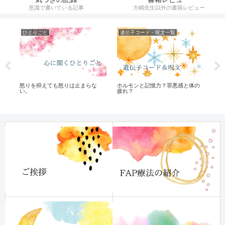
意識で書いている記事
大嶋先生以外の書籍レビュー
ひとりごと
遺伝子コード・呪文一覧
ひ
怒りを抑えても怒りは止まらな
ホルモンと記憶力？罪悪感と体の
心
い。
疲れ？
ー