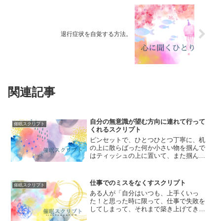
退行症状を自覚する方法。
関連記事
自分の無意識が望む方向に連れて行って
催眠スクリプト
くれるスクリプト
ピンセットで、ひとつひとつ丁寧に、机
の上に散らばった何か小さい物を掴んで
はティッシュの上に置いて、また掴んで
はティッシュの上に置いて…と繰り返し
ています。この小さい物は、何かの植物
の種にも見えるし、そうではないかもし
仕事でのミスをなくすスクリプト
催眠スクリプト
れないけれど、確かなのは...
ある人が「自分はいつも、上手くいっ
た！と思った時に限って、仕事で失敗を
してしまって、それまで築き上げてきた
信頼を台無しにしてしまうんです」と落