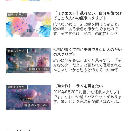
ち込んでらっしゃった。その人は、もう
泣く気力もないほど落ち込んでいて、
「誰かに迷惑を掛けたくない」...
【リクエスト】眠れない、自分を傷つけ
催眠スクリプト
てしまう人への催眠スクリプト
眠れない夜に、ふと瞼を閉じてみると、
瞼の裏にある景色が浮かんできたので
す。その景色は、私の目の前にピンクの
可愛らしい扉があって、その扉の向こう
に階段がゆるい螺旋状に続いている光景
でした。頭上遠くから、まるで天国にい
批判が怖くて自己主張できない人のため
催眠スクリプト
るかのような美しいメロディ...
のスクリプト
誰かに何かを伝えようと思っても、「そ
んなのダメだよ」と言われて否定される
んじゃないかと思うと怖くて、結局何も
言えなくなってしまうんです。そう話し
てくださった女性に、子どもの頃に使っ
ていた筆立てを思い出してもらしまし
【過去作】コラムを書きたい
催眠スクリプト
た。そして、その筆立てには...
2019年8月30日に書いた催眠スクリプト
です。かわいい籠のバスケットがありま
す。薄いピンク色の花が散りばめられた
布が中に敷かれており、ふわふわした感
触を確かめられます。ここは草原のよう
なところです。風が遠くから吹いてき
て、私の頬を撫で、前...