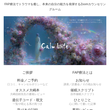
FAP療法でトラウマを癒し、本来の自分の能力を発揮するZoomカウンセリン
グルーム
ご挨拶
FAP療法とは
料金／ご予約
お知らせ
口コミ、キャンセルポリシーなど
講座／読書会／その他お知らせ
オススメ大嶋本
催眠スクリプト
大嶋信頼先生の書籍レビュー
自作催眠スクリプト
遺伝子コード・呪文
ひとりごと
一覧や唱える系の気づき
心に聞いて書いた記事
気づきの記録
書籍レビュー