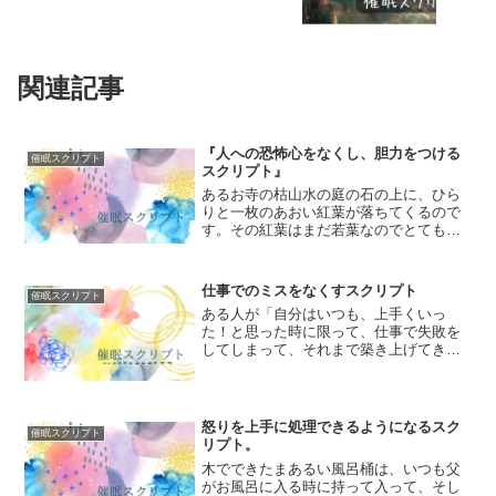
関連記事
『人への恐怖心をなくし、胆力をつける
催眠スクリプト
スクリプト』
あるお寺の枯山水の庭の石の上に、ひら
りと一枚のあおい紅葉が落ちてくるので
す。その紅葉はまだ若葉なのでとても小
さく、私のてのひらよりも小さいので、
すぐ風に吹かれて飛んでいきそうだなあ
と思ってみていたけれど、風が吹いて
仕事でのミスをなくすスクリプト
催眠スクリプト
も、そばに鳥がおりたっても...
ある人が「自分はいつも、上手くいっ
た！と思った時に限って、仕事で失敗を
してしまって、それまで築き上げてきた
信頼を台無しにしてしまうんです」と落
ち込んでらっしゃった。その人は、もう
泣く気力もないほど落ち込んでいて、
「誰かに迷惑を掛けたくない」...
怒りを上手に処理できるようになるスク
催眠スクリプト
リプト。
木でできたまあるい風呂桶は、いつも父
がお風呂に入る時に持って入って、そし