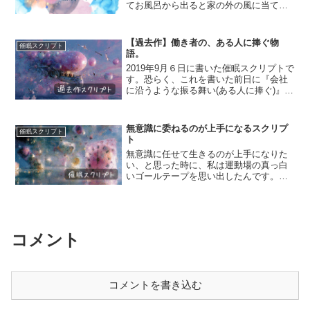
てお風呂から出ると家の外の風に当てる
ために裏口の扉の裏に立て掛けられてい
ます。だから、強い風が吹くたびに、風
呂桶は勝手口の裏でカタカタカタと揺れ
【過去作】働き者の、ある人に捧ぐ物
催眠スクリプト
る音を鳴らすのです。そう...
語。
2019年9月６日に書いた催眠スクリプトで
す。恐らく、これを書いた前日に『会社
に沿うような振る舞い(ある人に捧ぐ)』を
書いていたのですが、それ関連で書いた
ものだと思われます。すでに記憶が曖昧
なので、誰のために何のために書いたの
無意識に委ねるのが上手になるスクリプ
催眠スクリプト
かは忘れてしま...
ト
無意識に任せて生きるのが上手になりた
い、と思った時に、私は運動場の真っ白
いゴールテープを思い出したんです。そ
して、その真っ白いゴールテープを私は
誰よりも早くゴールして切ることが“でき
ない”と分かっていたので、私は運動場に
響く家族の声援や下級...
コメント
コメントを書き込む