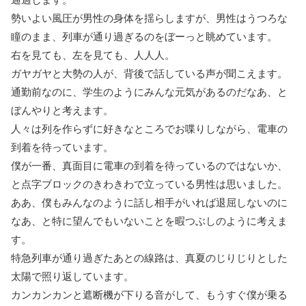
勢いよい風圧が男性の身体を揺らしますが、男性はうつろな
瞳のまま、列車が通り過ぎるのをぼーっと眺めています。
右を見ても、左を見ても、人人人。
ガヤガヤと大勢の人が、背後で話している声が聞こえます。
通勤前なのに、学生のようにみんな元気があるのだなあ、と
ぼんやりと考えます。
人々は列を作らずに好きなところでお喋りしながら、電車の
到着を待っています。
僕が一番、真面目に電車の到着を待っているのではないか、
と点字ブロックのきわきわで立っている男性は思いました。
ああ、僕もみんなのように話し相手がいれば退屈しないのに
なあ、と特に望んでもいないことを暇つぶしのように考えま
す。
特急列車が通り過ぎたあとの線路は、真夏のじりじりとした
太陽で照り返しています。
カンカンカンと遮断機が下りる音がして、もうすぐ僕が乗る