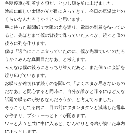
各駅停車が到着する頃だ、と少し顔を前に上げました。
途端に眩しい太陽の光が目に入ってきて、今日の気温はどの
くらいなんだろうか？とふと思います。
手に持った新聞紙で太陽の光を遮り、電車の到着を待ってい
ると、先ほどまで僕の背後で喋っていた人々が、続々と僕の
後ろに列を作ります。
僕は「適当にここに立っていたのに、僕が先頭でいいのだろ
うか？みんな真面目だなあ」と考えます。
みんなは僕の後ろにきっちり並んだあと、また個々に会話を
繰り広げていきます。
お喋りが途切れず続くのを聞いて「よくネタが尽きないもの
だなあ」と関心すると同時に、自分が誰かと喋るにはどんな
話題で喋るのが好きなんだろうか、と考えてみました。
そうこうしてる内に、目の前にタタンタタンと減速した電車
が停まり、プシューっとドアが開きます。
ワッと人々と共に中に入ると、ひんやりと冷房が効いた車内
にホッとします。