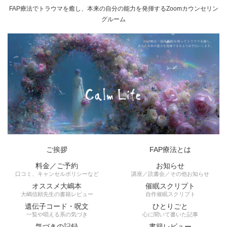
FAP療法でトラウマを癒し、本来の自分の能力を発揮するZoomカウンセリン
グルーム
ご挨拶
FAP療法とは
料金／ご予約
お知らせ
口コミ、キャンセルポリシーなど
講座／読書会／その他お知らせ
オススメ大嶋本
催眠スクリプト
大嶋信頼先生の書籍レビュー
自作催眠スクリプト
遺伝子コード・呪文
ひとりごと
一覧や唱える系の気づき
心に聞いて書いた記事
気づきの記録
書籍レビュー