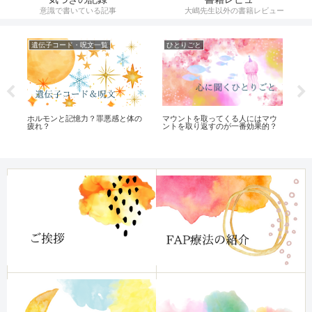
意識で書いている記事
大嶋先生以外の書籍レビュー
遺伝子コード・呪文一覧
ひとりごと
オ
ホルモンと記憶力？罪悪感と体の
完
マウントを取ってくる人にはマウ
疲れ？
く
ントを取り返すのが一番効果的？
ら
本