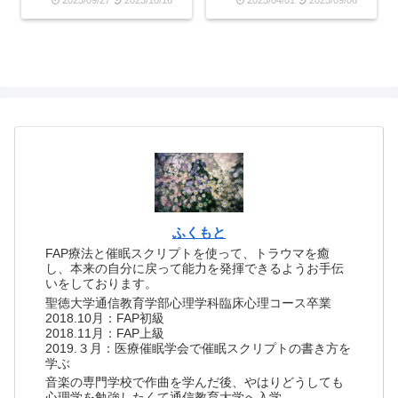
た。だけど、大空にたくさ
と、ある人は驚いたような
んの鯉が泳ぐ姿を見れるイ
顔をして悲鳴を上げて私か
ベントなどは、テンション
ら遠ざかっていくかもしれ
が上がります。元々トイカ
ないし、またある人はなぜ
メラマンをしていたのもあ
私がそんな怖い顔をしてそ
りますし、大きな鯉が優雅
の人の前に立っているの
に...
か...
ふくもと
FAP療法と催眠スクリプトを使って、トラウマを癒
し、本来の自分に戻って能力を発揮できるようお手伝
いをしております。
聖徳大学通信教育学部心理学科臨床心理コース卒業
2018.10月：FAP初級
2018.11月：FAP上級
2019.３月：医療催眠学会で催眠スクリプトの書き方を
学ぶ
音楽の専門学校で作曲を学んだ後、やはりどうしても
心理学を勉強したくて通信教育大学へ入学。