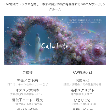
FAP療法でトラウマを癒し、本来の自分の能力を発揮するZoomカウンセリン
グルーム
ご挨拶
FAP療法とは
料金／ご予約
お知らせ
口コミ、キャンセルポリシーなど
講座／読書会／その他お知らせ
オススメ大嶋本
催眠スクリプト
大嶋信頼先生の書籍レビュー
自作催眠スクリプト
遺伝子コード・呪文
ひとりごと
一覧や唱える系の気づき
心に聞いて書いた記事
気づきの記録
書籍レビュー