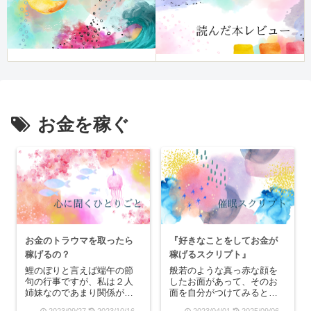
お金を稼ぐ
お金のトラウマを取ったら
『好きなことをしてお金が
稼げるの？
稼げるスクリプト』
鯉のぼりと言えば端午の節
般若のような真っ赤な顔を
句の行事ですが、私は２人
したお面があって、そのお
姉妹なのであまり関係がな
面を自分がつけてみるとこ
いと言えばない行事でし
ろを想像してみます。する
2023/09/27
2023/10/16
2023/04/01
2025/09/06