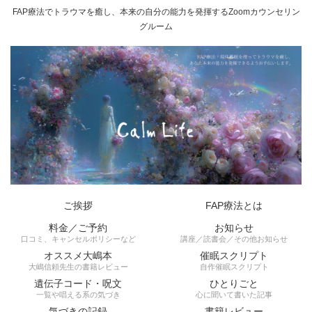
FAP療法でトラウマを癒し、本来の自分の能力を発揮するZoomカウンセリン
グルーム
ご挨拶
FAP療法とは
料金／ご予約
お知らせ
口コミ、キャンセルポリシーなど
講座／読書会／その他お知らせ
オススメ大嶋本
催眠スクリプト
大嶋信頼先生の書籍レビュー
自作催眠スクリプト
遺伝子コード・呪文
ひとりごと
一覧や唱える系の気づき
心に聞いて書いた記事
気づきの記録
書籍レビュー