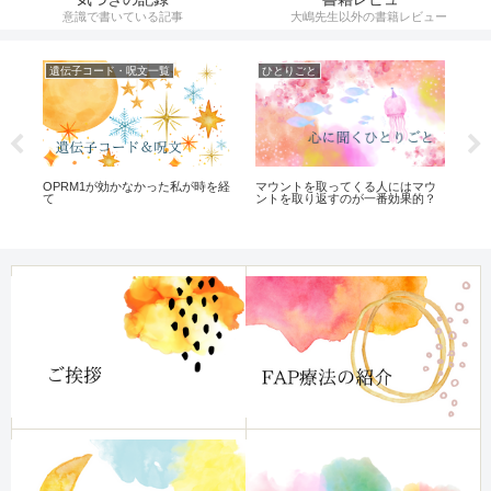
意識で書いている記事
大嶋先生以外の書籍レビュー
遺伝子コード・呪文一覧
ひとりごと
遺
OPRM1が効かなかった私が時を経
遺伝
マウントを取ってくる人にはマウ
て
ントを取り返すのが一番効果的？