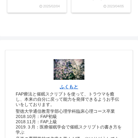
できる方だということを知
ょっとしたことで怯え、人
2025/02/04
2023/04/05
りました。「運動ができな
の顔色を窺い、人を怒らせ
い」というのは意識的判断
ないことに全神経を集中し
で、運動ができない自分は
て生きてきたからです。人
幻想であったということで
が怒ったところを見るのが
す。別の話になります
本当に怖くて、たとえ自分
が、...
に怒られていなくても
「実...
ふくもと
FAP療法と催眠スクリプトを使って、トラウマを癒
し、本来の自分に戻って能力を発揮できるようお手伝
いをしております。
聖徳大学通信教育学部心理学科臨床心理コース卒業
2018.10月：FAP初級
2018.11月：FAP上級
2019.３月：医療催眠学会で催眠スクリプトの書き方を
学ぶ