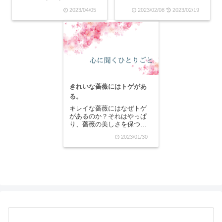
自分に敵意があると認識し
ょっとしたことで怯え、人
2023/04/05
2023/02/08
2023/02/19
ていなくても、自動的に
の顔色を窺い、人を怒らせ
「自分以外は人間ではな
ないことに全神経を集中し
い」と思っていると起こる
て生きてきたからです。人
とは、「私のことは誰も理
が怒ったところを見るのが
解してくれない」と思っ
本当に怖くて、たとえ自分
て...
に怒られていなくても
「実...
きれいな薔薇にはトゲがあ
る。
キレイな薔薇にはなぜトゲ
があるのか？それはやっぱ
り、薔薇の美しさを保つた
めにはトゲが必要なのでし
2023/01/30
ょう。薔薇は自分の美しさ
を保とうだなんて自分では
思ってはいないかもしれな
いけれど、生まれた時から
成長してどんどん上へと伸
びていって枝葉を伸ばし
て...