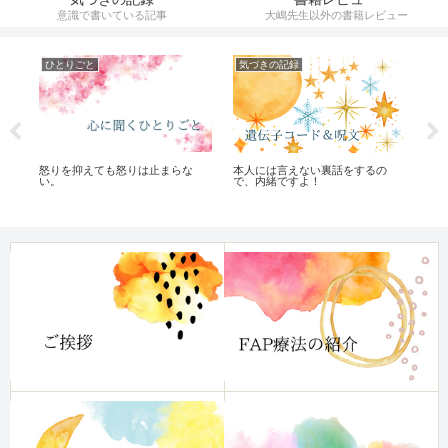
意識で書いている記事
大嶋先生以外の書籍レビュー
ひとりごと
気づきの記録
オ
本人には言えない裏話をするの
家
怒りを抑えても怒りは止まらな
で、内緒ですよ！
か
い。
て
へ
法