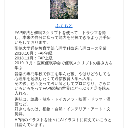
ふくもと
FAP療法と催眠スクリプトを使って、トラウマを癒
し、本来の自分に戻って能力を発揮できるようお手伝
いをしております。
聖徳大学通信教育学部心理学科臨床心理コース卒業
2018.10月：FAP初級
2018.11月：FAP上級
2019.３月：医療催眠学会で催眠スクリプトの書き方を
学ぶ
音楽の専門学校で作曲を学んだ後、やはりどうしても
心理学を勉強したくて通信教育大学へ入学。
その後、色々あって占い師としてプロになり、さらに
いろいろあってFAP療法の世界にどっぷりと足を踏み
入れる。
趣味は、読書・散歩・トイカメラ・映画・ドラマ・漫
画など。
好きなものは、植物・自然・インテリア・アート・文
房具。
HP内のイラストを徐々にAIイラストに変えていこうと
目論んでいます。