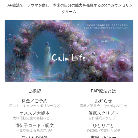
FAP療法でトラウマを癒し、本来の自分の能力を発揮するZoomカウンセリン
グルーム
ご挨拶
FAP療法とは
料金／ご予約
お知らせ
口コミ、キャンセルポリシーなど
講座／読書会／その他お知らせ
オススメ大嶋本
催眠スクリプト
大嶋信頼先生の書籍レビュー
自作催眠スクリプト
遺伝子コード・呪文
ひとりごと
一覧や唱える系の気づき
心に聞いて書いた記事
気づきの記録
書籍レビュー