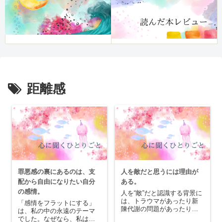
距離感
罪悪感の裏にあるのは、支
人を敵だと思うには理由が
配から自由になりたい自分
ある。
の感情。
人を“敵”だと認識する背景に
は、トラウマがあったり新
「感情をフラットにする」
陳代謝の問題があったりす
は、私の中の永遠のテーマ
るのかもしれません。人が
でした。なぜなら、私はち