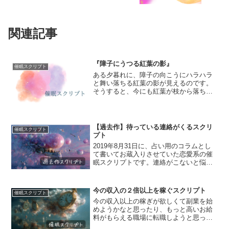
関連記事
『障子にうつる紅葉の影』
催眠スクリプト
ある夕暮れに、障子の向こうにハラハラ
と舞い落ちる紅葉の影が見えるのです。
そうすると、今にも紅葉が枝から落ちる
音が聞こえてくるようで、私はその障子
にうつる影に釘づけになるのです。なん
て美しい光景なんだろうと、影しか見え
ないけれど、障子の向こう...
【過去作】待っている連絡がくるスクリ
催眠スクリプト
プト
2019年8月31日に、占い用のコラムとし
て書いてお蔵入りさせていた恋愛系の催
眠スクリプトです。連絡がこないと悩ん
でいるすべてのお客様の幸せを願って書
きました。想像してみてください。目の
前に、ドアが見えます。あたりは真っ暗
今の収入の２倍以上を稼ぐスクリプト
催眠スクリプト
であり、そこだけに...
今の収入以上の稼ぎが欲しくて副業を始
めようかなと思ったり、もっと高いお給
料がもらえる職場に転職しようと思った
りするのですが、なかなか腰が重くて動