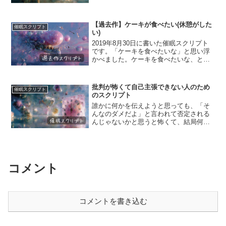
けないという人がいました。そして、そ
の人は休みの日になるといつも「もっと
今よりも稼がないと！」と...
【過去作】ケーキが食べたい(休憩がした
催眠スクリプト
い)
2019年8月30日に書いた催眠スクリプト
です。「ケーキを食べたいな」と思い浮
かべました。ケーキを食べたいな、と思
った時に「いやいや、ダイエット中だか
ら」と思う人もいれば、迷わずケーキを
買いに行ったり食べに行ったりする人も
批判が怖くて自己主張できない人のため
催眠スクリプト
いるでしょう。タル...
のスクリプト
誰かに何かを伝えようと思っても、「そ
んなのダメだよ」と言われて否定される
んじゃないかと思うと怖くて、結局何も
言えなくなってしまうんです。そう話し
てくださった女性に、子どもの頃に使っ
ていた筆立てを思い出してもらしまし
た。そして、その筆立てには...
コメント
コメントを書き込む