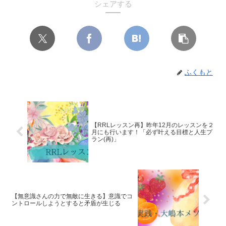
シェアする
ふくもと
【RRLレッスン再】昨年12月のレッスンを２
月にも行います！「必ず叶える目標と人生プ
ラン(再)」
【無意識さんの力で無敵に生きる】意識でコ
ントロールしようとすると矛盾が生じる