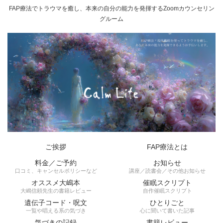
FAP療法でトラウマを癒し、本来の自分の能力を発揮するZoomカウンセリン
グルーム
ご挨拶
FAP療法とは
料金／ご予約
お知らせ
口コミ、キャンセルポリシーなど
講座／読書会／その他お知らせ
オススメ大嶋本
催眠スクリプト
大嶋信頼先生の書籍レビュー
自作催眠スクリプト
遺伝子コード・呪文
ひとりごと
一覧や唱える系の気づき
心に聞いて書いた記事
気づきの記録
書籍レビュー