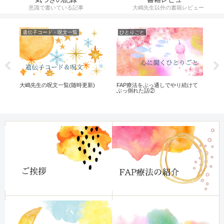
意識で書いている記事
大嶋先生以外の書籍レビュー
遺伝子コード・呪文一覧
ひとりごと
気
ウ
大嶋先生の呪文一覧(随時更新)
FAP療法をぶっ通しでやり続けて
ケ
？
ぶっ倒れた話②
は
て