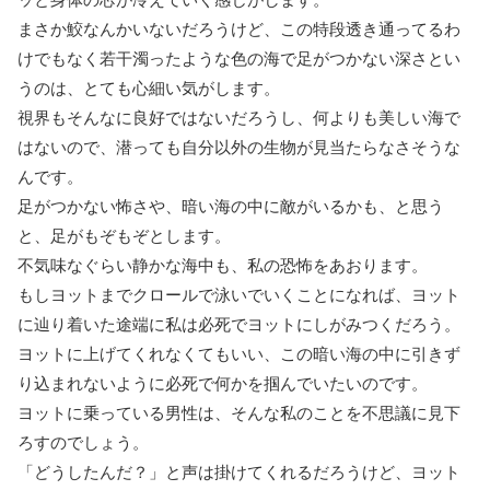
まさか鮫なんかいないだろうけど、この特段透き通ってるわ
けでもなく若干濁ったような色の海で足がつかない深さとい
うのは、とても心細い気がします。
視界もそんなに良好ではないだろうし、何よりも美しい海で
はないので、潜っても自分以外の生物が見当たらなさそうな
んです。
足がつかない怖さや、暗い海の中に敵がいるかも、と思う
と、足がもぞもぞとします。
不気味なぐらい静かな海中も、私の恐怖をあおります。
もしヨットまでクロールで泳いでいくことになれば、ヨット
に辿り着いた途端に私は必死でヨットにしがみつくだろう。
ヨットに上げてくれなくてもいい、この暗い海の中に引きず
り込まれないように必死で何かを掴んでいたいのです。
ヨットに乗っている男性は、そんな私のことを不思議に見下
ろすのでしょう。
「どうしたんだ？」と声は掛けてくれるだろうけど、ヨット