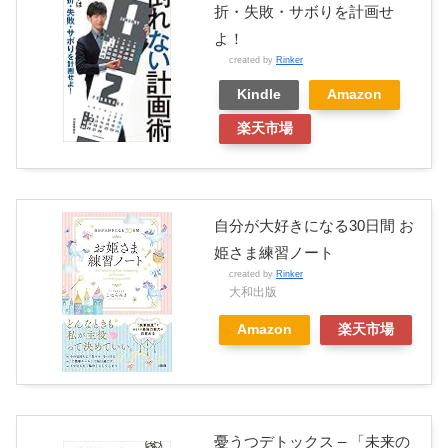
折・失敗・サボりを計画せ
よ！
created by
Rinker
Kindle
Amazon
楽天市場
自分が大好きになる30日間 お
姫さま練習ノート
created by
Rinker
大和出版
Amazon
楽天市場
憂うつデトックス – 「未来の