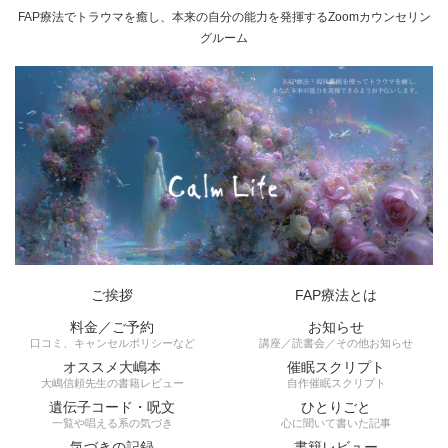
FAP療法でトラウマを癒し、本来の自分の能力を発揮するZoomカウンセリン
グルーム
ご挨拶
FAP療法とは
料金／ご予約
お知らせ
口コミ、キャンセルポリシーなど
講座／読書会／その他お知らせ
オススメ大嶋本
催眠スクリプト
大嶋信頼先生の書籍レビュー
自作催眠スクリプト
遺伝子コード・呪文
ひとりごと
一覧や唱える系の気づき
心に聞いて書いた記事
気づきの記録
書籍レビュー