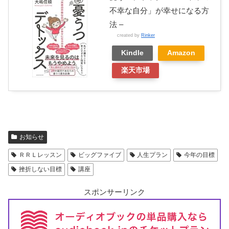
不幸な自分」が幸せになる方
法 –
created by
Rinker
Kindle
Amazon
楽天市場
お知らせ
ＲＲＬレッスン
ビッグファイブ
人生プラン
今年の目標
挫折しない目標
講座
スポンサーリンク