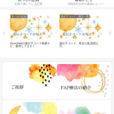
意識で書いている記事
大嶋先生以外の書籍レビュー
気づきの記録
遺伝子コード・呪文一覧
遺
な
GeneSwitch遺伝子コード検索ナ
遺伝子コード、呪文の私流唱え
遺伝
ビ、愛用してます！
方。