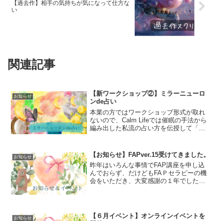
【過去作】相手の気持ちが気になって仕方な
い
関連記事
【新ワークショップ②】ミラーニューロ
お知らせ
ンde占い
本業の方ではワークショップ形式が取れ
ないので、Calm Lifeでは催眠の手法から
編み出した私流の占い方を伝授して「占
いを楽しもう！」をみんなで実践してい
こうと思っています。・プロの占い師を
目指しているけれど、自信がない・いま
【お知らせ】FAPver.15受けてきました。
お知らせ
いちちゃんと占...
昨年はいろんな事情でFAP講座を申し込
んでおらず、だけどもFAＰセラピーの機
会をいただき、大変感謝の１年でした。
なので、私のFAPはコロナ前のウィルス
のところで止まっていたので、破壊系は
指や心に聞きながら取り入れさせてもら
っていました。そし...
【６月イベント】オンラインイベントを
お知らせ