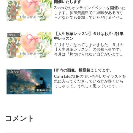
開催いたします
Zoomでのオンラインイベントを開催いた
します。参加費無料でご興味がある方な
らどなたでも参加していただけるイベン
トです。①『大嶋先生やFAP療法につい
て語ろう会』■日時2023年6月3日(土)20時
～22時頃まで■当日の流れ最初に簡単な自
【人生改革レッスン】６月はお片づけ集
お知らせ
己...
中レッスン
ギリギリになってしまいました。６月の
【人生改革レッスン】のお知らせです。
今月は『片づけられない自分がいますぐ
変わる本』からレッスン内容を組みまし
た。参加者様のリクエストということで
熱が入りすぎ、告知が遅くなってしまい
HP内の画像、模様替えしてます。
お知らせ
ました。申し訳ありません...
Calm LifeのHPの淡い色合いやイラストを
気に入ってくださっている方が多くいら
っしゃって、うれしく思っています。し
かし、このたび、HP内のイラストをすべ
てAIイラストに変更していこうと目論ん
でいます！以前までのイラストは、
Canvaの...
コメント