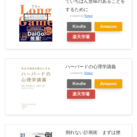
ていちばん意味のあることを
するために
created by
Rinker
Kindle
Amazon
楽天市場
ハーバードの心理学講義
created by
Rinker
Kindle
Amazon
楽天市場
倒れない計画術 まずは挫