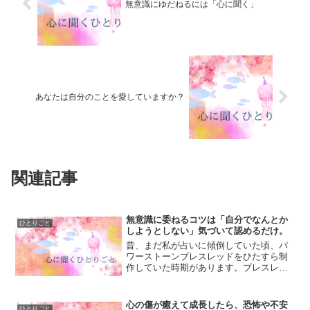
無意識にゆだねるには「心に聞く」
あなたは自分のことを愛していますか？
関連記事
無意識に委ねるコツは「自分でなんとか
ひとりごと
しようとしない」気づいて認めるだけ。
昔、まだ私が占いに傾倒していた頃、パ
ワーストーンブレスレッドをひたすら制
作していた時期があります。ブレスレッ
トって、作るのがめちゃくちゃ簡単なん
ですよね。大体どれぐらいの長さにする
か決めて、そこにお気に入りの石を通し
心の傷が癒えて成長したら、恐怖や不安
ひとりごと