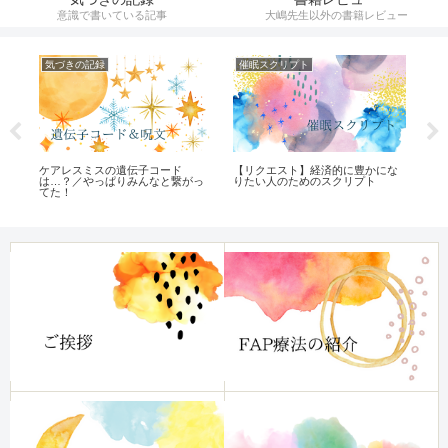
意識で書いている記事
大嶋先生以外の書籍レビュー
気づきの記録
催眠スクリプト
気
ケアレスミスの遺伝子コード
【リクエスト】経済的に豊かにな
低
は…？／やっぱりみんなと繋がっ
りたい人のためのスクリプト
（
てた！