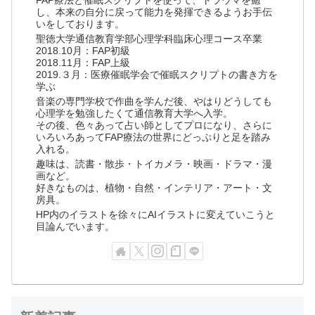
FAP療法と催眠スクリプトを使って、トラウマを癒
し、本来の自分に戻って能力を発揮できるようお手伝
いをしております。
聖徳大学通信教育学部心理学科臨床心理コース卒業
2018.10月：FAP初級
2018.11月：FAP上級
2019.３月：医療催眠学会で催眠スクリプトの書き方を
学ぶ
音楽の専門学校で作曲を学んだ後、やはりどうしても
心理学を勉強したくて通信教育大学へ入学。
その後、色々あって占い師としてプロになり、さらに
いろいろあってFAP療法の世界にどっぷりと足を踏み
入れる。
趣味は、読書・散歩・トイカメラ・映画・ドラマ・漫
画など。
好きなものは、植物・自然・インテリア・アート・文
房具。
HP内のイラストを徐々にAIイラストに変えていこうと
目論んでいます。