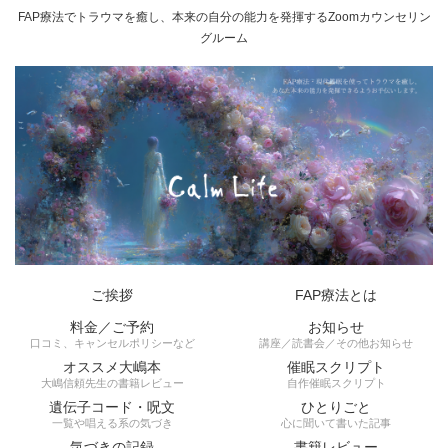
FAP療法でトラウマを癒し、本来の自分の能力を発揮するZoomカウンセリン
グルーム
ご挨拶
FAP療法とは
料金／ご予約
お知らせ
口コミ、キャンセルポリシーなど
講座／読書会／その他お知らせ
オススメ大嶋本
催眠スクリプト
大嶋信頼先生の書籍レビュー
自作催眠スクリプト
遺伝子コード・呪文
ひとりごと
一覧や唱える系の気づき
心に聞いて書いた記事
気づきの記録
書籍レビュー