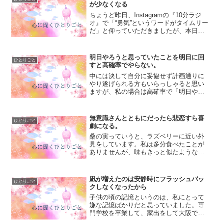
ていってブレスレットを作...
が少なくなる
ちょうど昨日、Instagramの『10分ラジ
オ』で「“勇気”というワードがタイムリー
だ」と仰っていただきましたが、本日の
心に聞くブログもまた同じようなお話み
たいです。私がまだ無垢だった頃、そ
う、昼下がりの保育園でみんなで一列に
明日やろうと思っていたことを明日に回
ひとりごと
並んで川沿い...
すと高確率でやらない。
中には決して自分に妥協せず計画通りに
やり遂げられる方もいらっしゃると思い
ますが、私の場合は高確率で「明日やろ
うかな～」なんて思ったことは絶対明日
やりません（笑）何でなんだろうなあと
思った時に、まず一つ、脳梁のバランス
無意識さんとともにだったら悲恋すら喜
ひとりごと
が悪いことですね。『片づ...
劇になる。
桑の実っていうと、ラズベリーに近い外
見をしています。私は多分食べたことが
ありませんが、味もきっと似たようなも
のなのかなあと想像します。こうやっ
て、目の前にないものを想像することが
「催眠」です。「何だかよく分からない
凪が増えたのは安静時にフラッシュバッ
ひとりごと
けど自分は運が悪い！」とい...
クしなくなったから
子供の頃の記憶というのは、私にとって
嫌な記憶ばかりだと思っていました。専
門学校を卒業して、家出をして大阪で一