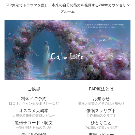
FAP療法でトラウマを癒し、本来の自分の能力を発揮するZoomカウンセリン
グルーム
ご挨拶
FAP療法とは
料金／ご予約
お知らせ
口コミ、キャンセルポリシーなど
講座／読書会／その他お知らせ
オススメ大嶋本
催眠スクリプト
大嶋信頼先生の書籍レビュー
自作催眠スクリプト
遺伝子コード・呪文
ひとりごと
一覧や唱える系の気づき
心に聞いて書いた記事
気づきの記録
書籍レビュー