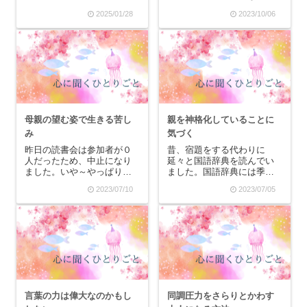
とか、そういったもので
いうか｢かわいそう｣な気持
2025/01/28
2023/10/06
す。小学生の頃、母親にも
ちになってきます。空腹の
らった陶器のペンダントを
自分が、まるで幼い子供が
肌身離さずつけていたので
我慢しているような健気さ
すが、家族で大台ケ原へ登
があり、懐かしいような胸
山に行った時に落としてし
が痛い感覚があります。ふ
ま...
と思い出すのは、私が...
母親の望む姿で生きる苦し
親を神格化していることに
み
気づく
昨日の読書会は参加者が０
昔、宿題をする代わりに
人だったため、中止になり
延々と国語辞典を読んでい
ました。いや～やっぱり間
ました。国語辞典には季語
口は広い方がいろんな方に
や常用漢字以外の漢字とか
2023/07/10
2023/07/05
来ていただけるもんです
さまざまなことが載ってい
ね。ちょっとまた考え直し
て、家で会話のない私にと
ます！あと、日曜日のお昼
っては「新しいことを吸収
間だと都合が合わない方も
するのは楽しい！」という
多いようで、読書会参加希
楽しみの一つでした。ボキ
望の方と日時調整していけ
ャブラリーが少ないので
た...
「小...
言葉の力は偉大なのかもし
同調圧力をさらりとかわす