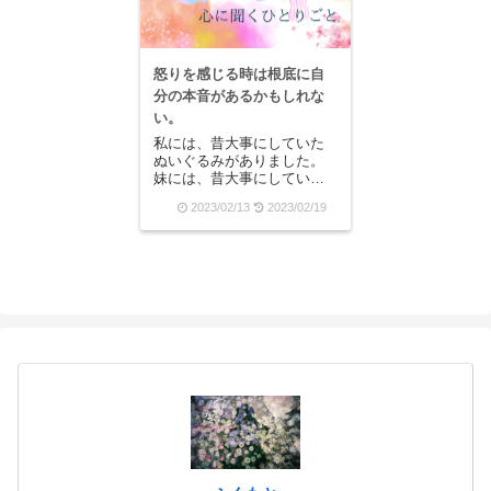
も...
怒りを感じる時は根底に自
分の本音があるかもしれな
い。
私には、昔大事にしていた
ぬいぐるみがありました。
妹には、昔大事にしていた
ブランケットがあって、名
2023/02/13
2023/02/19
前がついていました。そし
て、それをいつまでも捨て
られずにいて、知らぬ間に
母親が透明のゴミ袋に入れ
て捨てているのを、何度も
見たのです。そう、ぬい
ぐ...