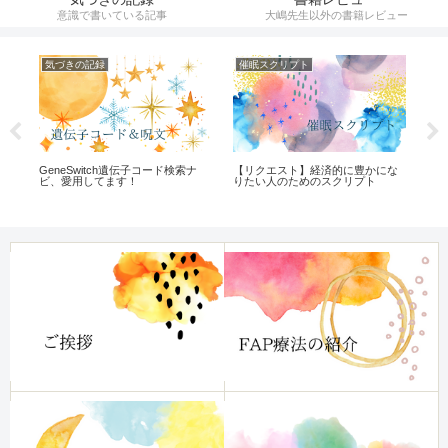
意識で書いている記事
大嶋先生以外の書籍レビュー
気づきの記録
催眠スクリプト
オ
GeneSwitch遺伝子コード検索ナ
【リクエスト】経済的に豊かにな
頭
っ
ビ、愛用してます！
りたい人のためのスクリプト
チ
「
る