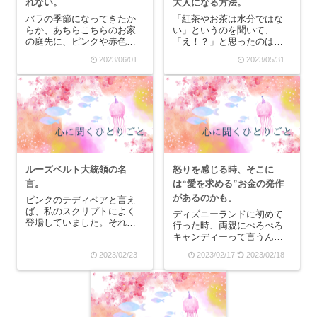
れない。
大人になる方法。
バラの季節になってきたか
「紅茶やお茶は水分ではな
らか、あちらこちらのお家
い」というのを聞いて、
の庭先に、ピンクや赤色の
「え！？」と思ったのは
バラを見ることができま
FAP講座を初めて受けた時
2023/06/01
2023/05/31
す。バラって、育てるのが
で、衝撃の事実でした。そ
難しいらしいですね。サボ
れまで「水」を飲むという
テンすら枯らす私にはハー
習慣がなかったので水を飲
ドルが高いかな…と思っ
んでも味気がないし、もっ
て、バラは育てたことがあ
と舌に刺激が欲しいような
りません。しかし、うちで
感覚になっていました。こ
は昨...
れ...
ルーズベルト大統領の名
怒りを感じる時、そこに
言。
は“愛を求める”お金の発作
があるのかも。
ピンクのテディベアと言え
ば、私のスクリプトによく
ディズニーランドに初めて
登場していました。それは
行った時、両親にぺろぺろ
誰かに書いたスクリプトで
キャンディーって言うんで
はなく、自分宛に書いたス
すか？――あのぐるぐる巻
2023/02/23
2023/02/17
2023/02/18
クリプトに何度も何度も登
きになってレインボーの飴
場してたんです。「ピンク
――を買ってもらいまし
のテディベア」は私には何
た。漫画の中の世界でしか
も覚えがなくて、ただ「可
見たことがない、憧れの食
愛いな」とか「女の子ら
べ物でしたね。そして、そ
し...
れを買ってもらったは良い