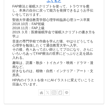
ふくもと
FAP療法と催眠スクリプトを使って、トラウマを癒
し、本来の自分に戻って能力を発揮できるようお手伝
いをしております。
聖徳大学通信教育学部心理学科臨床心理コース卒業
2018.10月：FAP初級
2018.11月：FAP上級
2019.３月：医療催眠学会で催眠スクリプトの書き方を
学ぶ
音楽の専門学校で作曲を学んだ後、やはりどうしても
心理学を勉強したくて通信教育大学へ入学。
その後、色々あって占い師としてプロになり、さらに
いろいろあってFAP療法の世界にどっぷりと足を踏み
入れる。
趣味は、読書・散歩・トイカメラ・映画・ドラマ・漫
画など。
好きなものは、植物・自然・インテリア・アート・文
房具。
HP内のイラストを徐々にAIイラストに変えていこうと
目論んでいます。