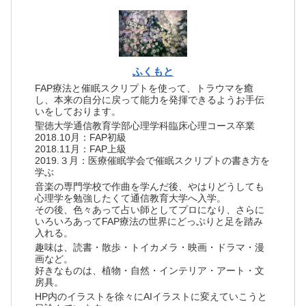
ふくもと
FAP療法と催眠スクリプトを使って、トラウマを癒
し、本来の自分に戻って能力を発揮できるようお手伝
いをしております。
聖徳大学通信教育学部心理学科臨床心理コース卒業
2018.10月：FAP初級
2018.11月：FAP上級
2019.３月：医療催眠学会で催眠スクリプトの書き方を
学ぶ
音楽の専門学校で作曲を学んだ後、やはりどうしても
心理学を勉強したくて通信教育大学へ入学。
その後、色々あって占い師としてプロになり、さらに
いろいろあってFAP療法の世界にどっぷりと足を踏み
入れる。
趣味は、読書・散歩・トイカメラ・映画・ドラマ・漫
画など。
好きなものは、植物・自然・インテリア・アート・文
房具。
HP内のイラストを徐々にAIイラストに変えていこうと