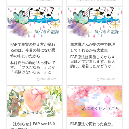
いていきます。私の人生を
方が変わったのか、それま
大きく変えてくれた大嶋先
での私が見ていた世界が歪
生の【それ、あなたのトラ
んでいたからなのかは分か
ウマちゃんのせいかも？】
りませんが、「あれ？この
次回の心の栄養読書会の課
人、こんなに性格悪かった
題本のため、５年ぶりに
っけ？」と気づくことが...
再...
FAPで事実の見え方が変わ
無意識さんが夢の中で処理
るのは、今目の前にない恐
してくれるから大丈夫
怖の中にいたから
FAP療法は実施してから４
日ほどで定着します。個人
私は自分の顔が大っ嫌いで
的に、定着したかどうかを
す。「ブスだなあ！」とか
「悪夢を見たかどうか」で
「垢抜けないなあ！」と常
判断しています。FAPを行
日頃から思っているのです
2025/03/02
2025/03/01
った後はトラウマ記憶を統
が、ふと鏡を見た時に「な
合するために、眠るのが大
んやこのクソブスは！！」
切です。私はFAP後は耐え
と発作が起きるレベルで自
がたい眠気に襲われます
分の顔がドブスに見える時
が、人によってはFA...
があります。かと思えば、
「あれ？なんかそこまで
ブ...
【お知らせ】FAP ver.16.0
FAP療法で変わった自分。