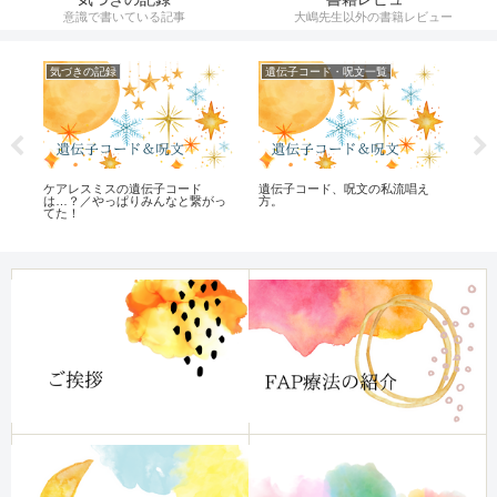
意識で書いている記事
大嶋先生以外の書籍レビュー
気づきの記録
遺伝子コード・呪文一覧
遺
ケアレスミスの遺伝子コード
遺伝子コード、呪文の私流唱え
OP
は…？／やっぱりみんなと繋がっ
方。
て
てた！