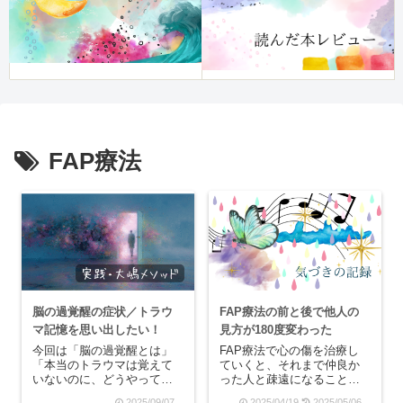
FAP療法
脳の過覚醒の症状／トラウ
FAP療法の前と後で他人の
マ記憶を思い出したい！
見方が180度変わった
今回は「脳の過覚醒とは」
FAP療法で心の傷を治療し
「本当のトラウマは覚えて
ていくと、それまで仲良か
いないのに、どうやって思
った人と疎遠になることが
い出すの？」をテーマに書
多くなりました。人の見え
2025/09/07
2025/04/19
2025/05/06