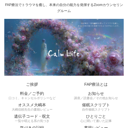
FAP療法でトラウマを癒し、本来の自分の能力を発揮するZoomカウンセリン
グルーム
ご挨拶
FAP療法とは
料金／ご予約
お知らせ
口コミ、キャンセルポリシーなど
講座／読書会／その他お知らせ
オススメ大嶋本
催眠スクリプト
大嶋信頼先生の書籍レビュー
自作催眠スクリプト
遺伝子コード・呪文
ひとりごと
一覧や唱える系の気づき
心に聞いて書いた記事
気づきの記録
書籍レビュー