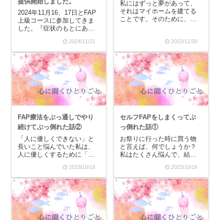
提供開始しました。
私にはずっと夢があって、
それはマイホームを建てる
2024年11月16、17日とFAP
ことです。そのために、い
上級コースに参加してきま
ろんな注文住宅の間取りや
した。『症状のもとにある
インテリアを見て、カフェ
炎症を鎮める』をテーマに
2024/11/21
2023/11/30
の内装などを真似したり、
した主軸コードの提供を開
ホテルライクな家を目指し
始いたしました。個人的な
てみたり…。そう、私は
体感として、今回はより一
「家」が好きなんです。初
層すごい効果があると感じ
めて自分が家に興味を持っ
ています。ぜひ共に自由に
て...
なっていきま...
FAP療法をぶっ通しでやり
セルフFAPをしまくってぶ
続けてぶっ倒れた話②
っ倒れた話①
「人に優しくできない」と
お祭りに行った時に買う物
長いこと悩んでいた私は、
と言えば、何でしょうか？
人に優しくするために「優
私はたくさん悩んで、結局
しい人」を参考にしたり
どれも買わない子でした。
2023/10/18
2023/10/16
「優しくない人」を参考に
りんご飴は大き過ぎていつ
したりしていました。本当
も残してしまうし、美味し
は、逐一心に「〇〇さんの
そうな屋台もたくさん出て
場合はどう対応すれば良い
いるけれど、どれを選んで
の？」と聞けば良かったの
良いか分かりません。唯一
かもしれませんが、そうで
スーパーボールすくいだ
き...
け...