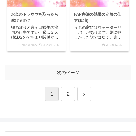
お金のトラウマを取ったら
FAP療法の効果の定着の仕
稼げるの？
方(私流)
鯉のぼりと言えば端午の節
うちの家にはウォーターサ
句の行事ですが、私は２人
ーバーがあります。別に欲
姉妹なのであまり関係がな
しかった訳ではなく、家電
いと言えばない行事でし
を買いに行った時にレジの
2023/09/27
2023/10/16
2023/02/26
た。だけど、大空にたくさ
清算が終わった後、ウォー
んの鯉が泳ぐ姿を見れるイ
ターサーバーの営業さんが
ベントなどは、テンション
来て「あ、じゃあうちも」
が上がります。元々トイカ
という感じで契約しまし
メラマンをしていたのもあ
た。うちの家にあるウォー
りますし、大きな鯉が優雅
ターサーバーはちょいちょ
次のページ
に...
い...
次
1
2
へ