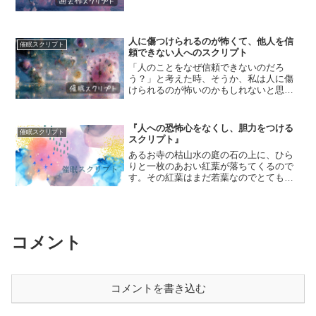
まだしたくないから、今はしたいことを
しよう」と素直に思えて、動けるように
なりました。やらなければ、と思うとそ
れに囚われてしまって...
人に傷つけられるのが怖くて、他人を信
催眠スクリプト
頼できない人へのスクリプト
「人のことをなぜ信頼できないのだろ
う？」と考えた時、そうか、私は人に傷
けられるのが怖いのかもしれないと思っ
たんです。なぜなら、私が何かした時
に、あの人が怒ったらどうしようとか、
本当は自分は何も悪いことをしていない
『人への恐怖心をなくし、胆力をつける
催眠スクリプト
と知っているのに、なんだか怖...
スクリプト』
あるお寺の枯山水の庭の石の上に、ひら
りと一枚のあおい紅葉が落ちてくるので
す。その紅葉はまだ若葉なのでとても小
さく、私のてのひらよりも小さいので、
すぐ風に吹かれて飛んでいきそうだなあ
と思ってみていたけれど、風が吹いて
も、そばに鳥がおりたっても...
コメント
コメントを書き込む