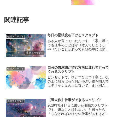
関連記事
毎日の緊張度を下げるスクリプト
催眠スクリプト
ある人が言っていたんです。「家に帰っ
ても仕事のことばかり考えてしまうし、
やりたいことがあっても頭の中には常に
誰かが居座っているから、目の前のこと
に集中できないんです」と。その人は、
休みの日でもリラックスすることができ
ず、常に次の出勤日のリハ...
自分の無意識が望む方向に連れて行って
催眠スクリプト
くれるスクリプト
ピンセットで、ひとつひとつ丁寧に、机
の上に散らばった何か小さい物を掴んで
はティッシュの上に置いて、また掴んで
はティッシュの上に置いて…と繰り返し
ています。この小さい物は、何かの植物
の種にも見えるし、そうではないかもし
【過去作】仕事ができるスクリプト
催眠スクリプト
れないけれど、確かなのは...
2019年8月17日に書いた催眠スクリプト
です。嫌なことはしない、と思ったら
「しなければいけない仕事があるけど、