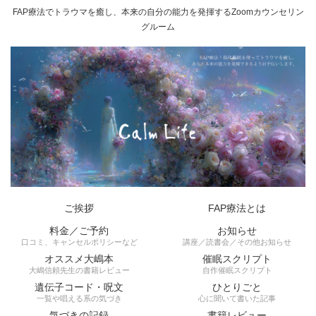
FAP療法でトラウマを癒し、本来の自分の能力を発揮するZoomカウンセリン
グルーム
ご挨拶
FAP療法とは
料金／ご予約
お知らせ
口コミ、キャンセルポリシーなど
講座／読書会／その他お知らせ
オススメ大嶋本
催眠スクリプト
大嶋信頼先生の書籍レビュー
自作催眠スクリプト
遺伝子コード・呪文
ひとりごと
一覧や唱える系の気づき
心に聞いて書いた記事
気づきの記録
書籍レビュー