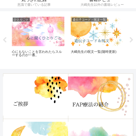
意識で書いている記事
大嶋先生以外の書籍レビュー
ひとりごと
遺伝子コード・呪文一覧
気
ク
心にもないことを言われたらスル
大嶋先生の呪文一覧(随時更新)
本
ーするのが一番。
で
な