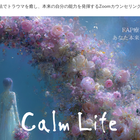
療法でトラウマを癒し、本来の自分の能力を発揮するZoomカウンセリン