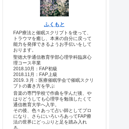
ふくもと
FAP療法と催眠スクリプトを使って、
トラウマを癒し、本来の自分に戻って
能力を発揮できるようお手伝いをして
おります。
聖徳大学通信教育学部心理学科臨床心
理コース卒業
2018.10月：FAP初級
2018.11月：FAP上級
2019.３月：医療催眠学会で催眠スクリ
プトの書き方を学ぶ
音楽の専門学校で作曲を学んだ後、や
はりどうしても心理学を勉強したくて
通信教育大学へ入学。
その後、色々あって占い師としてプロ
になり、さらにいろいろあってFAP療
法の世界にどっぷりと足を踏み入れ
る。