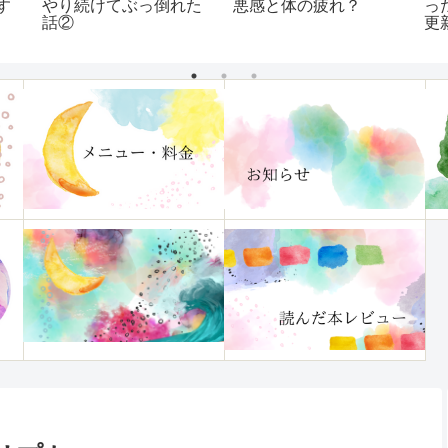
私流唱え方。
人にはマウントを取り
れ
返すのが一番効果的？
一