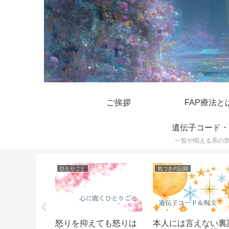
ご挨拶
FAP療法と
遺伝子コード・
一覧や唱える系の
遺伝子コード・呪文一覧
遺伝子コード・呪文一覧
んや長年片
遺伝子コードの効果一
大嶋先生の呪文一覧