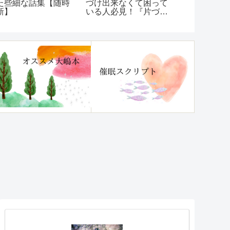
たらスルーするのが
をしてきたから、いつ
更した結果
番。
もダメな選択肢を取っ
目）
てしまう…【いつも
「ダメなほうへいって
しまう」クセを治す方
法】レビュー