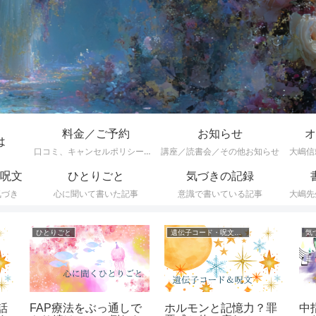
料金／ご予約
お知らせ
オ
は
口コミ、キャンセルポリシーなど
講座／読書会／その他お知らせ
大嶋信
呪文
ひとりごと
気づきの記録
気づき
心に聞いて書いた記事
意識で書いている記事
大嶋先
遺伝子コード・呪文一覧
ひとりごと
ひ
(随
遺伝子コード、呪文の
マウントを取ってくる
心