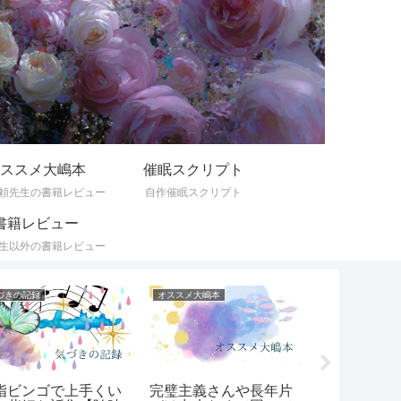
ススメ大嶋本
催眠スクリプト
頼先生の書籍レビュー
自作催眠スクリプト
書籍レビュー
生以外の書籍レビュー
とりごと
オススメ大嶋本
気づきの記録
にもないことを言わ
家族のために自己犠牲
低用量ピル