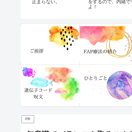
くて困って
覧(随時更新)
時更新)
！『片づけ
分がいます
』
PR