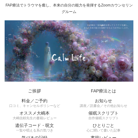
FAP療法でトラウマを癒し、本来の自分の能力を発揮するZoomカウンセリン
グルーム
ご挨拶
FAP療法とは
料金／ご予約
お知らせ
口コミ、キャンセルポリシーなど
講座／読書会／その他お知らせ
オススメ大嶋本
催眠スクリプト
大嶋信頼先生の書籍レビュー
自作催眠スクリプト
遺伝子コード・呪文
ひとりごと
一覧や唱える系の気づき
心に聞いて書いた記事
気づきの記録
書籍レビュー