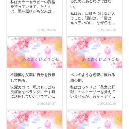
るためにあるわけではな
私はカラーセラピーの資格
を持っています。たとえ
い。
ば、黒を選びがちな人は人
私は昔、口紅をつけない人
間関係を避ける傾向にある
でした。理由は、「唇は
かもしれないし、心が疲れ
元々赤いのに、なぜ色をつ
ているかもしれません。だ
けないといけないの？」で
けど、同時に黒色は「高級
2023/09/06
2023/05/18
した。そんな私でしたが、
感」や「強い自我」を表し
専門学校を卒業してからは
たりもしています。私は、
なぜか異様にモテたので、
いつからか黒を避けるよう
さまざまな人とお付き合い
に...
をしましたが、その中の一
人に「化粧が汚い」と怒ら
れ...
不謹慎な父親に自分を投影
ベルのような恋愛に憧れる
して怒る。
幼少期。
洗濯カゴは、私はもっぱら
私ははっきりと『美女と野
洗濯物をベランダに干す時
獣』のストーリーを覚えて
に活用していだけですが、
いませんが、昔からディズ
それでもオシャレなものが
ニーではこのお話が一番好
2023/04/17
2023/02/19
欲しいなあと思っていたの
きでした。多分、自分より
です。だけど、結局イオン
も少し大人っぽいとベルの
に売っていた洗濯カゴを買
ことを感じていて、あの黄
って(イオンの商品がダメと
色のドレスや踊る食器たち
かではなく、よく吟味せず
も好きなんです。だけど一
に近くにあるものを買っ...
番は、あの明るく美しく