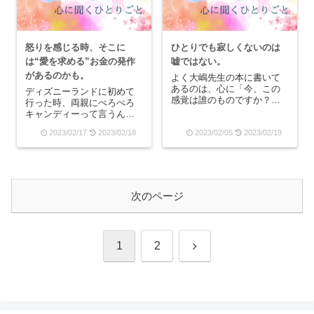
聡...
怒りを感じる時、そこに
ひとりでも寂しくないのは
は“愛を求める”お金の発作
嘘ではない。
があるのかも。
よく大嶋先生の本に書いて
あるのは、心に「今、この
ディズニーランドに初めて
感覚は誰のものですか？」
行った時、両親にぺろぺろ
と自分の中に渦巻く不快感
キャンディーって言うんで
を心に聞いてみると、「そ
すか？――あのぐるぐる巻
2023/02/17
2023/02/18
2023/02/05
2023/02/19
れは○○さんのもの」と返っ
きになってレインボーの飴
てくるという描写があると
――を買ってもらいまし
思います。そうなんです。
た。漫画の中の世界でしか
実は不快な感情って自分の
見たことがない、憧れの食
ものじゃないことが多い...
べ物でしたね。そして、そ
れを買ってもらったは良い
次のページ
も...
次
1
2
へ