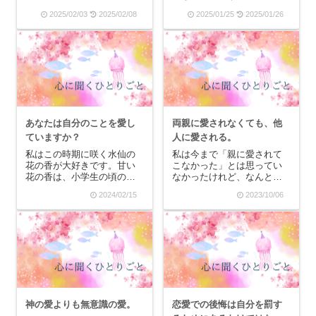
早かったりしていたのでし
りませんでした。自分では
2025/02/03
2025/02/08
2025/01/25
2025/01/26
ょう。だから、小学校６年
期待していないつもりなん
生の時の作文に、私が覚え
です。だけど、相手の一挙
ている中で一番古い記憶の
手一投足に囚われて落ち込
話を書いたんです。それ
んだり喜んだりしているう
は、近所の公園に家族と行
ちは、やっぱりまだまだ他
っ...
人基準。他人基準だから...
あなたは自分のことを愛し
両親に愛されなくても、他
ていますか？
人に愛される。
私はこの時期に咲く水仙の
私は今まで「親に愛されて
花の香が大好きです。甘い
こなかった」とは思ってい
花の香は、小学生の頃のピ
なかったけれど、なんとな
アノの発表会を思い出しま
く「愛されてこなかった自
2024/02/15
2023/10/06
す。きれいなドレスを身に
分」を知っていました。だ
纏った私は、その日誰より
から、ことあるごとに両親
も主人公なのです。私は恋
に突っかかっては愛を確か
をするとよく動けなくなっ
めようとしていたのかもし
ていました。それはドーパ
れません。だけど、私の記
ミン過多で妄想状態にな
憶にある「両親の愛」と
っ...
い...
神の愛よりも無意識の愛。
恋愛での後悔は自分を罰す