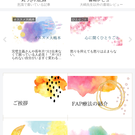
意識で書いている記事
大嶋先生以外の書籍レビュー
オススメ大嶋本
ひとりごと
遺
完璧主義さんや長年片づけ出来な
怒りを抑えても怒りは止まらな
遺伝
ル
くて困っている人必見！『片づけ
い。
られない自分がいますぐ変わる
本』