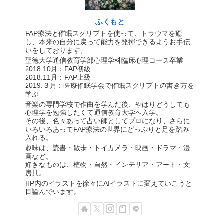
ふくもと
FAP療法と催眠スクリプトを使って、トラウマを癒
し、本来の自分に戻って能力を発揮できるようお手伝
いをしております。
聖徳大学通信教育学部心理学科臨床心理コース卒業
2018.10月：FAP初級
2018.11月：FAP上級
2019.３月：医療催眠学会で催眠スクリプトの書き方を
学ぶ
音楽の専門学校で作曲を学んだ後、やはりどうしても
心理学を勉強したくて通信教育大学へ入学。
その後、色々あって占い師としてプロになり、さらに
いろいろあってFAP療法の世界にどっぷりと足を踏み
入れる。
趣味は、読書・散歩・トイカメラ・映画・ドラマ・漫
画など。
好きなものは、植物・自然・インテリア・アート・文
房具。
HP内のイラストを徐々にAIイラストに変えていこうと
目論んでいます。