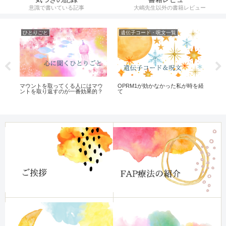
意識で書いている記事
大嶋先生以外の書籍レビュー
ひとりごと
遺伝子コード・呪文一覧
気
OPRM1が効かなかった私が時を経
中
マウントを取ってくる人にはマウ
て
話
ントを取り返すのが一番効果的？