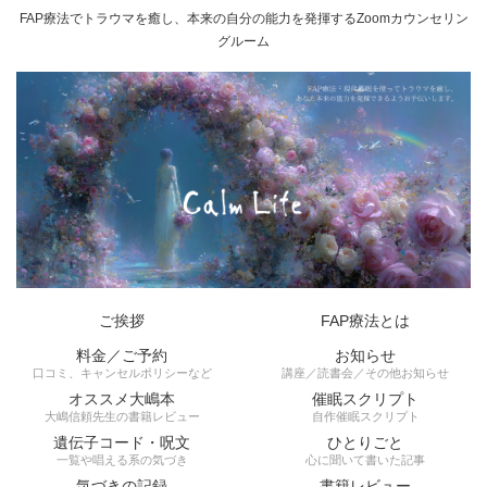
FAP療法でトラウマを癒し、本来の自分の能力を発揮するZoomカウンセリン
グルーム
ご挨拶
FAP療法とは
料金／ご予約
お知らせ
口コミ、キャンセルポリシーなど
講座／読書会／その他お知らせ
オススメ大嶋本
催眠スクリプト
大嶋信頼先生の書籍レビュー
自作催眠スクリプト
遺伝子コード・呪文
ひとりごと
一覧や唱える系の気づき
心に聞いて書いた記事
気づきの記録
書籍レビュー