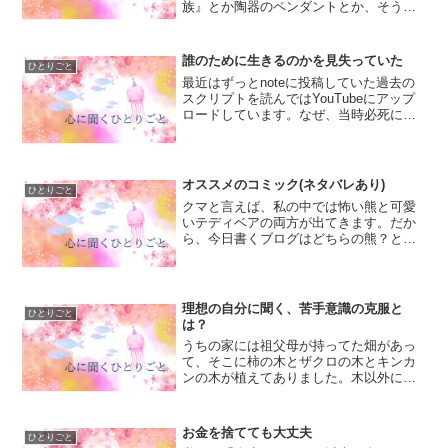
族』とか陶器のペンダントとか、そうい
ったものです。小学生の頃、母親にもら
った陶器のペンダントを肌身離さずつけ
ていたのですが、家族で大台ケ原へ登山
誰のために生きるのかを見失っていた
ひとりごと
に行った時に落としてしま...
最近はずっとnoteに投稿していた過去の
スクリプトを読んではYouTubeにアップ
ロードしています。なぜ、当時必死にな
って催眠スクリプトを書いていたのか？
それは確かに、当時の私が苦しい思いを
していたからかもしれません。だけど、
４年経った今の...
オススメのコミック(ネタバレあり)
ひとりごと
クマと言えば、私の中では怖い熊と可愛
いテディベアの両方が出てきます。だか
ら、今日書くブログはどちらの熊？と思
ってみると、怖い顔をして今にも襲って
きそうな熊が瞼の裏に浮かんでくるので
す。人間を襲う怖い熊…でイメージした
時に思い出すのは、『真説...
理想の自分に聞く、苦手意識の克服と
ひとりごと
は？
うちの家には祖父母が持ってた畑があっ
て、そこに柿の木とザクロの木とキンカ
ンの木が植えてありました。木以外にも
さつまいもやその他野菜が植えられてい
て、毎年秋になると家族総出で収穫して
いました。中でも柿の木の収穫は我が家
お金を捨てても大丈夫
ひとりごと
のお祭りみたいなものだっ...