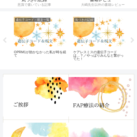
意識で書いている記事
大嶋先生以外の書籍レビュー
遺伝子コード・呪文一覧
気づきの記録
ひ
OPRM1が効かなかった私が時を経
ケアレスミスの遺伝子コード
マ
て
は…？／やっぱりみんなと繋がっ
ン
てた！