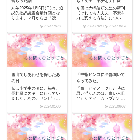
食らった話
も大丈夫 不安を力に変え
る方法】レビュー
来年2025年1月5日(日)は、逆
今回は大嶋信頼先生の新刊
説的批評読書会最終回とな
【それでも大丈夫 不安を
ります。２月からは「読書
力に変える方法】について
セラピー」として名称を変
気づきや感想を記していき
2024/12/26
2024/03/23
2024/10/19
更いたします。さて、年に
ます。昨年、大嶋先生のブ
１回は再読している【無意
ログ『緊張しちゃう人た
識さんの力で無敵に生き
ち』にリアルタイムで原稿
る】ですが、正直青山ライ
を書いてくださっていたも
フ出版の分厚い大嶋本の中
のが、ついに青山ライフ出
では一番理解する...
版から発売されました。当
時...
雪山でしあわせを探したあ
「中指ビンゴに全部聞いて
の日
やってみた」
私は小学生の頃に、毎春、
「白」とイメージした時に
長野県にスキーに行ってい
思い浮かぶのは、白いお皿
ました。あのオリンピック
だとかティーカップだと
があったスキー場です。そ
か、白いレースのカーテン
2024/01/30
2023/06/07
こには｢オコジョ｣が出ると
です。だけど同時に、
いう噂がありました。オコ
「白」というのはカラーセ
ジョを見ると｢幸せが訪れ
ラピーにおいて「完璧」
る｣と言われていたのです。
「純粋」「心機一転」など
私はオコジョが見たくて見
の意味があって、一つの色
たく、白い雪の中を一...
に対しても「なぜその色を
選んだの...