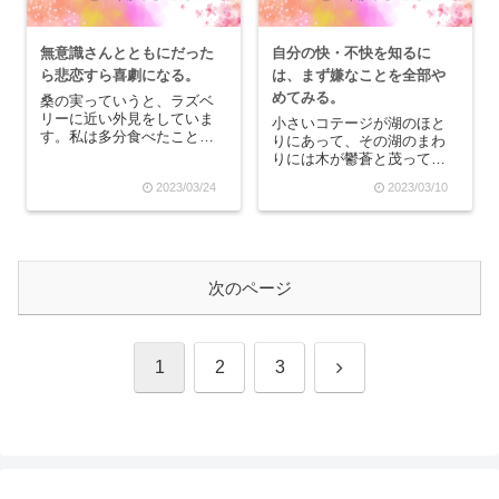
無意識さんとともにだった
自分の快・不快を知るに
ら悲恋すら喜劇になる。
は、まず嫌なことを全部や
めてみる。
桑の実っていうと、ラズベ
リーに近い外見をしていま
小さいコテージが湖のほと
す。私は多分食べたことが
りにあって、その湖のまわ
ありませんが、味もきっと
りには木が鬱蒼と茂ってい
似たようなものなのかなあ
る。いわゆる「別荘地」と
2023/03/24
2023/03/10
と想像します。こうやっ
いうものなのかもしれな
て、目の前にないものを想
い。私は昔から、山奥に別
像することが「催眠」で
荘を買って、老後は誰とも
す。「何だかよく分からな
接点を持たず一人でゆっく
いけど自分は運が悪い！」
り過ごしたいという願望が
とい...
ありました。今の彼氏は真
次のページ
逆...
次
1
2
3
へ