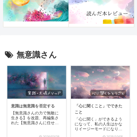
無意識さん
意識は無意識を否定する
「心に聞くこと」でできた
こと
【無意識さんの力で無敵に
生きる】を改題、再編集さ
「心に聞く」ができるよう
れた【無意識さんに任せれ
になって、私の人生はかな
ばうまくいく】を再読して
りイージーモードになりま
います！私はボリューミー
した。というか、自分の頭
2026/03/28
2025/10/05