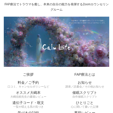
FAP療法でトラウマを癒し、本来の自分の能力を発揮するZoomカウンセリン
グルーム
ご挨拶
FAP療法とは
料金／ご予約
お知らせ
口コミ、キャンセルポリシーなど
講座／読書会／その他お知らせ
オススメ大嶋本
催眠スクリプト
大嶋信頼先生の書籍レビュー
自作催眠スクリプト
遺伝子コード・呪文
ひとりごと
一覧や唱える系の気づき
心に聞いて書いた記事
気づきの記録
書籍レビュー