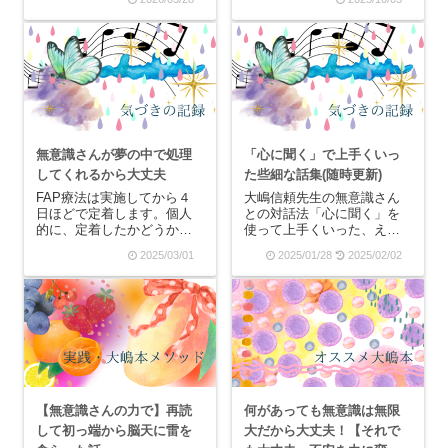
な青山ライフ出版の分厚い
で悩んでいろんな可能性を
方が好きなのですが、PHP
検討して葛藤するって、も
文庫の方は無意識さんにつ
のすごい負荷がかかってい
いてさらに分かりやすく解
たんだなと後になって知り
説されていてさらっと読...
ました。では、私は主にど
んなことから解放された
の...
無意識さんが夢の中で処理
「心に聞く」で上手くいっ
してくれるから大丈夫
た些細な話集(随時更新)
FAP療法は実施してから４
大嶋信頼先生の無意識さん
日ほどで定着します。個人
との対話法「心に聞く」を
的に、定着したかどうかを
使って上手くいった、え？
「悪夢を見たかどうか」で
マジで？な話を集めてみま
2025/03/01
2025/01/28
2025/02/02
判断しています。FAPを行
した。私を救うために心が
った後はトラウマ記憶を統
言ってきたことなので、文
合するために、眠るのが大
章にしてみたらやや辛口に
切です。私はFAP後は耐え
見えるかもしれません。ま
がたい眠気に襲われます
た、あくまで私の心が私の
が、人によってはFA...
ために言ってきたナラテ
ィ...
【無意識さんの力で】再読
何があっても無意識は無限
して初っ端から脳天に雷を
大だから大丈夫！【それで