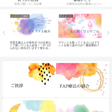
意識で書いている記事
大嶋先生以外の書籍レビュー
オススメ大嶋本
ひとりごと
気
た
完璧主義さんや長年片づけ出来な
マウントを取ってくる人にはマウ
Ge
っ
くて困っている人必見！『片づけ
ントを取り返すのが一番効果的？
ビ
う
られない自分がいますぐ変わる
本』