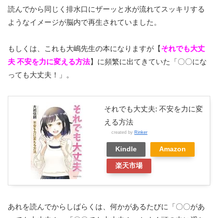
読んでから同じく排水口にザーッと水が流れてスッキリする
ようなイメージが脳内で再生されていました。
もしくは、これも大嶋先生の本になりますが【
そ
れでも大丈
夫 不安を力に変える方法
】に頻繁に出てきていた「〇〇にな
っても大丈夫！」。
それでも大丈夫: 不安を力に変
える方法
created by
Rinker
Kindle
Amazon
楽天市場
あれを読んでからしばらくは、何かがあるたびに「〇〇があ