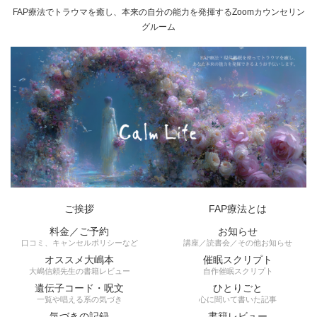
FAP療法でトラウマを癒し、本来の自分の能力を発揮するZoomカウンセリン
グルーム
ご挨拶
FAP療法とは
料金／ご予約
お知らせ
口コミ、キャンセルポリシーなど
講座／読書会／その他お知らせ
オススメ大嶋本
催眠スクリプト
大嶋信頼先生の書籍レビュー
自作催眠スクリプト
遺伝子コード・呪文
ひとりごと
一覧や唱える系の気づき
心に聞いて書いた記事
気づきの記録
書籍レビュー