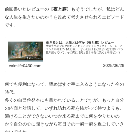
前回書いたレビューの【
夜と霧
】もそうでしたが、私はどん
な人生を生きたいのか？を改めて考えさせられるエピソード
です。
生きるとは、人生とは何か【夜と霧】レビュー
大嶋先生のブログにちょこちょこ出てくるヴィクトール・E・フ
ランクル博士の【夜と霧】。ずっと読まねば読まねばと思いつつ
数年経っていて、その間に【死と愛】を先に読めと中指ビンゴに
言われて読んだら難し過ぎて挫折して、さらに年月が経った今。
読むのを...
2025/06/28
calmlife0430.com
何でも便利になって、望めばすぐ手に入るようになった今の
時代。
多くの自己啓発本にも書かれていることですが、もっと自分
の内面と対話して、いずれ訪れる死を怖がって待つよりも、
避けることができないいつか来る死までに何をやりたいの
か？自分の心に聞きながら毎日その一瞬一瞬を過ごしていき
たいですね。