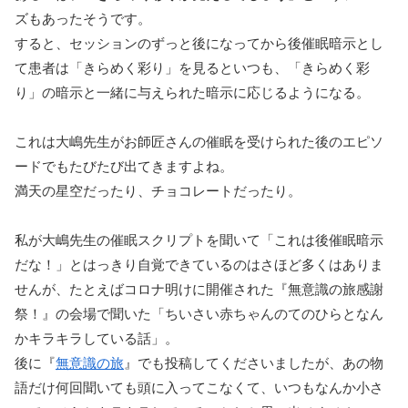
ズもあったそうです。
すると、セッションのずっと後になってから後催眠暗示とし
て患者は「きらめく彩り」を見るといつも、「きらめく彩
り」の暗示と一緒に与えられた暗示に応じるようになる。
これは大嶋先生がお師匠さんの催眠を受けられた後のエピソ
ードでもたびたび出てきますよね。
満天の星空だったり、チョコレートだったり。
私が大嶋先生の催眠スクリプトを聞いて「これは後催眠暗示
だな！」とはっきり自覚できているのはさほど多くはありま
せんが、たとえばコロナ明けに開催された『無意識の旅感謝
祭！』の会場で聞いた「ちいさい赤ちゃんのてのひらとなん
かキラキラしている話」。
後に『
無意識の旅
』でも投稿してくださいましたが、あの物
語だけ何回聞いても頭に入ってこなくて、いつもなんか小さ