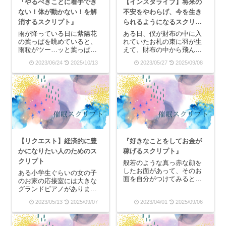
『やるべきことに着手でき
【インスタライブ】将来の
ない！体が動かない！を解
不安をやわらげ、今を生き
消するスクリプト』
られるようになるスクリプ
ト。
雨が降っている日に紫陽花
ある日、僕が財布の中に入
の葉っぱを眺めていると、
れていたお札の束に羽が生
雨粒がツー…ッと葉っぱの
えて、財布の中から飛んで
真ん中から先端へと落ち
いってしまったんです。僕
2023/06/24
2025/10/13
2023/05/27
2025/09/08
て、そして地面にポタッ…
は札束を追いかけようと思
ポタッ…と雫を垂らしてい
ったけれど、バッサバッサ
るのです。雨の日は私はそ
と札束は翼を上下に動かし
んなに好きではないので、
て、青い空の向こうへと飛
傘の柄をしっかりと握りし
んでいくのを、僕は見届け
めて長靴を履いて、雨に一
るしかなかったんです。
滴...
だ...
【リクエスト】経済的に豊
『好きなことをしてお金が
かになりたい人のためのス
稼げるスクリプト』
クリプト
般若のような真っ赤な顔を
したお面があって、そのお
ある小学生ぐらいの女の子
面を自分がつけてみるとこ
のお家の応接室には大きな
ろを想像してみます。する
グランドピアノがありま
と、ある人は驚いたような
す。女の子は毎日、学校か
2023/05/13
2025/09/07
2023/04/01
2025/09/06
顔をして悲鳴を上げて私か
ら帰ってきたらピアノの練
ら遠ざかっていくかもしれ
習をするのですが、ピアノ
ないし、またある人はなぜ
に掛けられているフェルト