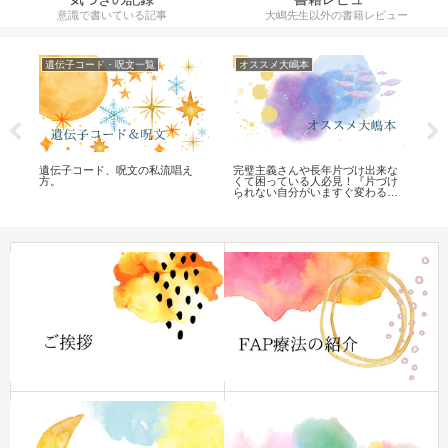
意識で書いている記事
大嶋先生以外の書籍レビュー
遺伝子コード・呪文一覧
オススメ大嶋本
ひ
遺伝子コード、呪文の私流唱え
完璧主義さんや長年片づけ出来な
マ
な
方。
くて困っている人必見！『片づけ
ン
られない自分がいますぐ変わる
本』