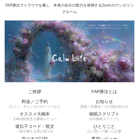
FAP療法でトラウマを癒し、本来の自分の能力を発揮するZoomカウンセリン
グルーム
ご挨拶
FAP療法とは
料金／ご予約
お知らせ
口コミ、キャンセルポリシーなど
講座／読書会／その他お知らせ
オススメ大嶋本
催眠スクリプト
大嶋信頼先生の書籍レビュー
自作催眠スクリプト
遺伝子コード・呪文
ひとりごと
一覧や唱える系の気づき
心に聞いて書いた記事
気づきの記録
書籍レビュー