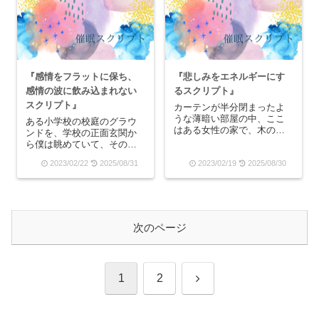
私がそんな怖い顔をしてそ
の布をめくってから、ピア
の人の前に立っているの
ノの蓋を開けて「ポーン」
か...
とまず一音を鳴らしてみま
す...
『感情をフラットに保ち、
『悲しみをエネルギーにす
感情の波に飲み込まれない
るスクリプト』
スクリプト』
カーテンが半分閉まったよ
うな薄暗い部屋の中、ここ
ある小学校の校庭のグラウ
はある女性の家で、木のテ
ンドを、学校の正面玄関か
ーブルの上には大きな透明
ら僕は眺めていて、そのグ
の円柱のお皿があります。
ラウンドには一人の背の高
2023/02/22
2025/08/31
2023/02/19
2025/08/30
その透明の円柱のお皿の中
い人がグルグルグルグルと
には一輪のバラが挿してあ
もう大分前から何周も何周
って、女性はリビングを通
もグラウンドを走ってい
るたびにそのテーブルの上
る。何かの罰で走っている
の一輪のバラを見るので
のか僕には分からないけれ
す...
ど、その人の聞こえないは
次のページ
ず...
次
1
2
へ