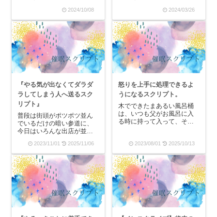
るように、たくさんの人が
レンジや赤色が重なった美
2024/10/08
2024/03/26
病院の入り口に入っていく
しい色の着物を着ており、
のを眺めていると、真っ白
正座をして座っている様子
な白衣のお医者さんや車椅
が襖の向こうに見えるので
子で移動しているおじいさ
すが、静かにお茶を湯呑の
ん、一見元気そうに見える
注いでいる音が聞こえてく
男の子などの姿が見えま
る。あたりはあたたかい
す...
よ...
『やる気が出なくてダラダ
怒りを上手に処理できるよ
ラしてしまう人へ送るスク
うになるスクリプト。
リプト』
木でできたまあるい風呂桶
は、いつも父がお風呂に入
普段は街頭がポツポツ並ん
る時に持って入って、そし
でいるだけの暗い参道に、
てお風呂から出ると家の外
今日はいろんな出店が並ん
の風に当てるために裏口の
でいて、煌々とした光で神
2023/11/01
2025/11/06
2023/08/01
2025/10/13
扉の裏に立て掛けられてい
社までの長い石段が彩られ
ます。だから、強い風が吹
ています。太陽が沈んでま
くたびに、風呂桶は勝手口
わりが暗くなってきた頃、
の裏でカタカタカタと揺れ
石畳には赤や黄色の光が反
る音を鳴らすのです。そ
射して、あたりはガヤガヤ
う...
と騒がしくなってきまし
た...