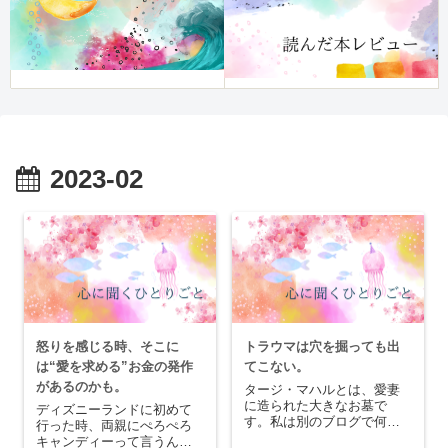
2023-02
怒りを感じる時、そこに
トラウマは穴を掘っても出
は“愛を求める”お金の発作
てこない。
があるのかも。
タージ・マハルとは、愛妻
に造られた大きなお墓で
ディズニーランドに初めて
す。私は別のブログで何度
行った時、両親にぺろぺろ
かタージ・マハルの心に聞
キャンディーって言うんで