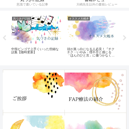
意識で書いている記事
大嶋先生以外の書籍レビュー
気づきの記録
オススメ大嶋本
ひ
中指ビンゴで上手くいった些細な
頭が真っ白になる人必見！『チク
ル
マ
話集【随時更新】
チク・いやみ・理不尽と感じる
ン
「ほんのひと言」に傷つかなくな
る本』レビュー