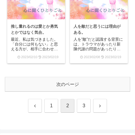
の波が嵐で波打っている音
と絶望的な気分になってい
が聞こえてくる。空はと
ましたが、人間関係って一
て...
回...
推し量れるのは愛とか勇気
人を敵だと思うには理由が
とかではなく気合。
ある。
最近、私は気づきました。
人を“敵”だと認識する背景に
「自分には何もない」と思
は、トラウマがあったり新
える方が、相手に合わせる
陳代謝の問題があったりす
ことができるんだと。「自
るのかもしれません。人が
2023/02/10
2023/02/19
2023/02/08
2023/02/19
分には何かがある」という
自分に敵意があると認識し
自尊心が、相手との呼吸合
ていなくても、自動的に
わせを妨げるのかもしれな
「自分以外は人間ではな
いということ。(これはあく
い」と思っていると起こる
まで私の場合は、です)だか
とは、「私のことは誰も理
ら、誰かと会話をして...
解してくれない」と思っ
次のページ
て...
前
次
1
2
3
へ
へ