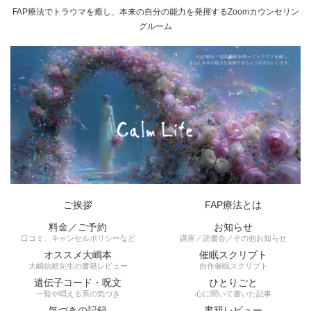
FAP療法でトラウマを癒し、本来の自分の能力を発揮するZoomカウンセリン
グルーム
ご挨拶
FAP療法とは
料金／ご予約
お知らせ
口コミ、キャンセルポリシーなど
講座／読書会／その他お知らせ
オススメ大嶋本
催眠スクリプト
大嶋信頼先生の書籍レビュー
自作催眠スクリプト
遺伝子コード・呪文
ひとりごと
一覧や唱える系の気づき
心に聞いて書いた記事
気づきの記録
書籍レビュー