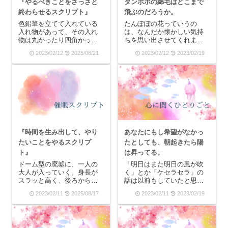
『やるべきことをさっさと
タンポポの綿毛はどこまで
終わらせるスクリプト』
飛ぶのだろうか。
色鉛筆を立てて入れている
たんぽぽの花っていうの
入れ物があって、その入れ
は、なんだか懐かしい気持
物は丸かったり四角かった
ちを思い出させてくれま
りします。そして、色は白
す。それは、昔近所に母親
2023/02/12
2025/08/21
2023/02/12
2023/02/19
とか黒とかモノトーンで、
とたんぽぽを摘みに行った
その中から私は一本の色鉛
からかもしれないし、妹と
筆を取り出そうとすると、
シロツメクサの草冠を作っ
それまでそこにバランス良
た覚えがあるからかもしれ
く色鉛筆が入っていたわけ
ない。だけど、春になるた
だから、カチャカチャと
びになんだかちょっと切な
色...
い気...
『時間を生み出して、やり
あなたにもし希望がなかっ
たいことをやるスクリプ
たとしても、朝起きたら陽
ト』
は昇ってる。
ドーム型の廃墟に、一人の
「明日はまた明日の風が吹
大人が入っていく。身長が
く」とか「ケセラセラ」の
スラッと高く、後ろから見
話は以前もしていたと思い
ると男性か女性か分からな
ます。「人間関係の可塑
2023/02/11
2025/08/17
2023/02/11
2023/02/19
いけれど、耳を澄ましてあ
性」と考えた時に、私は一
たりの空気を感じ取ろうと
人の人と上手くいかないこ
目を閉じると、このドーム
とがあると「ああ、もうダ
型の廃墟の向こうから、海
メだ…すべて終わりだ…」