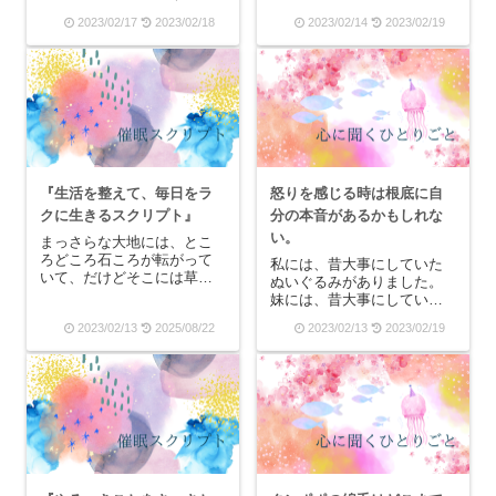
くブログを書いていて、そ
すか？――あのぐるぐる巻
2023/02/17
2023/02/18
2023/02/14
2023/02/19
れとほぼ同時期に大嶋先生
きになってレインボーの飴
のブログでもタージ・マハ
――を買ってもらいまし
ルのお話が出たというミラ
た。漫画の中の世界でしか
クルが起こったことがあり
見たことがない、憧れの食
ます。日本のお墓は型が同
べ物でしたね。そして、そ
じ...
れを買ってもらったは良い
も...
『生活を整えて、毎日をラ
怒りを感じる時は根底に自
クに生きるスクリプト』
分の本音があるかもしれな
い。
まっさらな大地には、とこ
ろどころ石ころが転がって
私には、昔大事にしていた
いて、だけどそこには草木
ぬいぐるみがありました。
は一切生えていないので、
妹には、昔大事にしていた
見渡す限り茶色い平たい地
ブランケットがあって、名
2023/02/13
2025/08/22
2023/02/13
2023/02/19
面が自分の足元から遠くの
前がついていました。そし
方まで続いている。空では
て、それをいつまでも捨て
カラスが鳴く声が聞こえた
られずにいて、知らぬ間に
と思って見上げると、さっ
母親が透明のゴミ袋に入れ
きまで青空だった空がみ
て捨てているのを、何度も
る...
見たのです。そう、ぬい
ぐ...