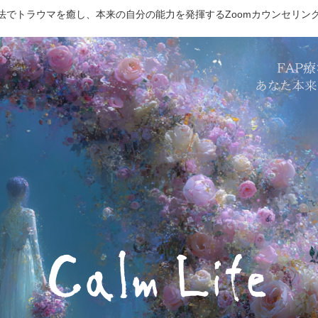
療法でトラウマを癒し、本来の自分の能力を発揮するZoomカウンセリン