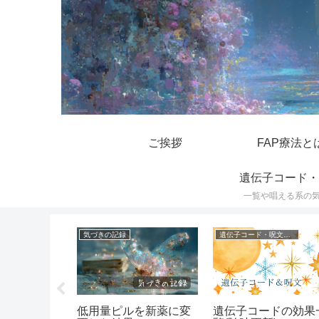
ご挨拶
FAP療法と
遺伝子コード・
一覧や唱える系の
気づきの記録
遺伝子コード・呪文一覧
ても怒りは
低用量ピルを新薬に変
遺伝子コードの効果