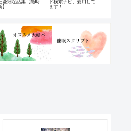
た些細な話集【随時
ド検索ナビ、愛用して
見！『チク
新】
ます！
み・理不尽
「ほんのひ
つかなくな
ュー