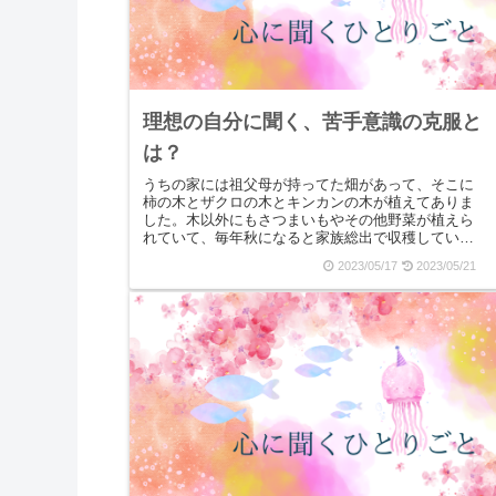
理想の自分に聞く、苦手意識の克服と
は？
うちの家には祖父母が持ってた畑があって、そこに
柿の木とザクロの木とキンカンの木が植えてありま
した。木以外にもさつまいもやその他野菜が植えら
れていて、毎年秋になると家族総出で収穫していま
した。中でも柿の木の収穫は我が家のお祭りみたい
2023/05/17
2023/05/21
なものだっ...