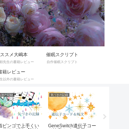
ススメ大嶋本
催眠スクリプト
頼先生の書籍レビュー
自作催眠スクリプト
書籍レビュー
生以外の書籍レビュー
づきの記録
気づきの記録
オススメ大嶋本
指ビンゴで上手くい
GeneSwitch遺伝子コー
頭が真っ白