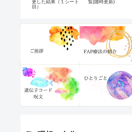
。
更した結果（１シート
覧(随時更新)
目）