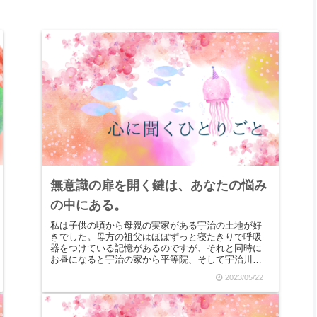
無意識の扉を開く鍵は、あなたの悩み
の中にある。
私は子供の頃から母親の実家がある宇治の土地が好
きでした。母方の祖父はほぼずっと寝たきりで呼吸
器をつけている記憶があるのですが、それと同時に
お昼になると宇治の家から平等院、そして宇治川を
上っていってダムまで行って、帰りには茶団子を買
2023/05/22
って帰ると...