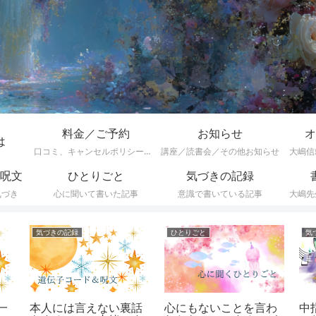
料金／ご予約
お知らせ
オ
は
口コミ、キャンセルポリシーなど
講座／読書会／その他お知らせ
大嶋信
呪文
ひとりごと
気づきの記録
気づき
心に聞いて書いた記事
意識で書いている記事
大嶋先
気づきの記録
ひとりごと
気
一
本人には言えない裏話
中
心にもないことを言わ