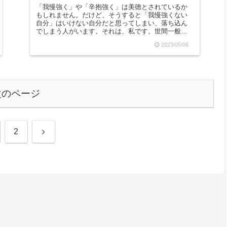
「我慢強く」や「辛抱強く」は美徳とされているか
もしれません。だけど、そうすると「我慢強くない
自分」はいけない自分だと思ってしまい、落ち込ん
でしまう人がいます。それは、私です。世間一般で
言う「優しくて誠実な人」を目指すと、「自分はち
2023/05/06
っとも誠実...
次のページ
次
2
へ