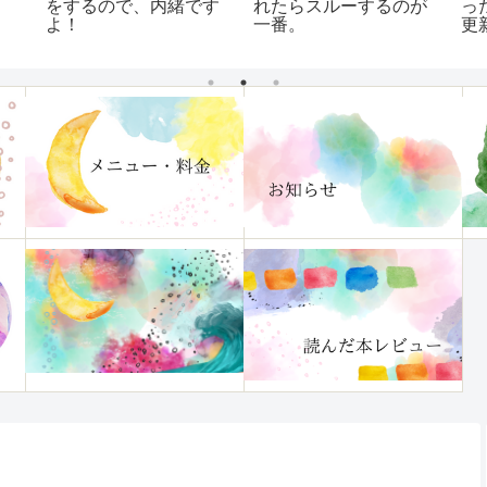
をするので、内緒です
っ
れたらスルーするのが
よ！
更
一番。