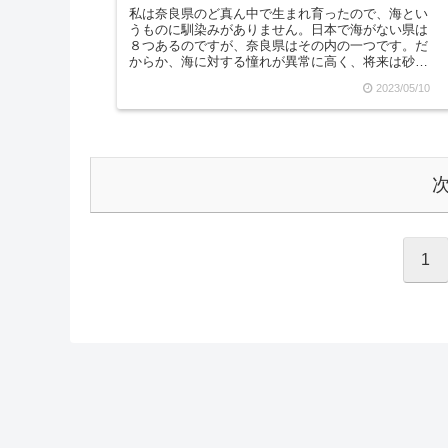
私は奈良県のど真ん中で生まれ育ったので、海とい
うものに馴染みがありません。日本で海がない県は
８つあるのですが、奈良県はその内の一つです。だ
からか、海に対する憧れが異常に高く、将来は砂浜
の近くに住んで毎朝早起きして海岸でヨガをしたい
2023/05/10
なあとか思...
1