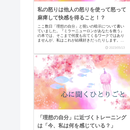
私の怒りは他人の怒りを使って怒って
麻痺して快感を得ること！？
ここ数日「理想の自分」と呪いの暗示について書い
ていました。『ミラーニューロンがあなたを救う』
の本では、そこまで何度も出てくるワークではあり
ませんが、私はこれが結構好きだったりします。た
とえば、日常生活の中のほんの些細だと思われる出
2023/05/13
来事でも「...
「理想の自分」に近づくトレーニング
は「今、私は何を感じている？」