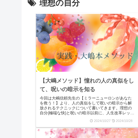
理想の自分
【大嶋メソッド】憧れの人の真似をし
て、呪いの暗示を知る
今回は大嶋信頼先生の【ミラーニューロンがあなた
を救う！】より、人の真似をして呪いの暗示から解
放されるテクニックについて書いてきます。理想の
自分(極端な快)と呪いの暗示以前に、人生改革レッス
ンにて「理想の自分と呪いの暗示」のワークを取り
2024/10/27
2024/10/28
上げさ...