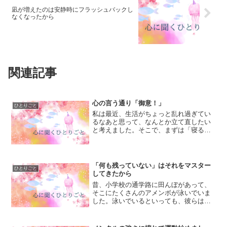
凪が増えたのは安静時にフラッシュバックし
なくなったから
関連記事
心の言う通り「御意！」
ひとりごと
私は最近、生活がちょっと乱れ過ぎてい
るなあと思って、なんとか立て直したい
と考えました。そこで、まずは「寝る時
間」を一定にしようと思ったのですが、
どうしても仕事が押してしまって、予定
時間に眠れないのです。そこで、「仕事
を終える時間」を整えよう...
「何も残っていない」はそれをマスター
ひとりごと
してきたから
昔、小学校の通学路に田んぼがあって、
そこにたくさんのアメンボが泳いでいま
した。泳いでいるといっても、彼らは水
の上をスイスイと歩いていて、まるで魔
法使いのようです。「私も、いつか人に
出来ないことを何か成し遂げられる人生