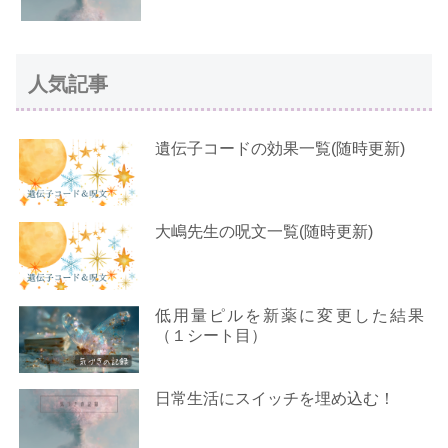
人気記事
遺伝子コードの効果一覧(随時更新)
大嶋先生の呪文一覧(随時更新)
低用量ピルを新薬に変更した結果
（１シート目）
日常生活にスイッチを埋め込む！