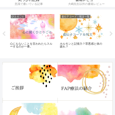
意識で書いている記事
大嶋先生以外の書籍レビュー
ひとりごと
遺伝子コード・呪文一覧
オ
新)
ホルモンと記憶力？罪悪感と体の
完
心にもないことを言われたらスル
疲れ？
く
ーするのが一番。
ら
本