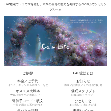
FAP療法でトラウマを癒し、本来の自分の能力を発揮するZoomカウンセリン
グルーム
ご挨拶
FAP療法とは
料金／ご予約
お知らせ
口コミ、キャンセルポリシーなど
講座／読書会／その他お知らせ
オススメ大嶋本
催眠スクリプト
大嶋信頼先生の書籍レビュー
自作催眠スクリプト
遺伝子コード・呪文
ひとりごと
一覧や唱える系の気づき
心に聞いて書いた記事
気づきの記録
書籍レビュー