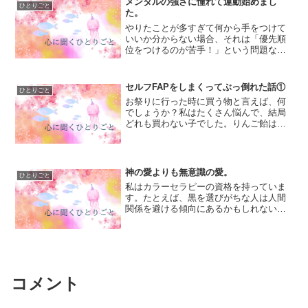
メンタルの強さに憧れて運動始めまし
ひとりごと
になったらなあ」と思って...
た。
やりたことが多すぎて何から手をつけて
いいか分からない場合、それは「優先順
位をつけるのが苦手！」という問題なの
かもしれません。もしくは、やりたこと
が多すぎて何からやっていいか分からな
いから「体が動かない！」となっている
セルフFAPをしまくってぶっ倒れた話①
ひとりごと
場合、それは体内で「自分...
お祭りに行った時に買う物と言えば、何
でしょうか？私はたくさん悩んで、結局
どれも買わない子でした。りんご飴は大
き過ぎていつも残してしまうし、美味し
そうな屋台もたくさん出ているけれど、
どれを選んで良いか分かりません。唯一
スーパーボールすくいだけ...
神の愛よりも無意識の愛。
ひとりごと
私はカラーセラピーの資格を持っていま
す。たとえば、黒を選びがちな人は人間
関係を避ける傾向にあるかもしれない
し、心が疲れているかもしれません。だ
けど、同時に黒色は「高級感」や「強い
自我」を表したりもしています。私は、
いつからか黒を避けるように...
コメント