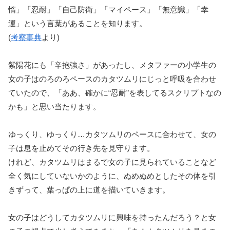
惰」「忍耐」「自己防衛」「マイペース」「無意識」「幸
運」という言葉があることを知ります。
(
考察事典
より)
紫陽花にも「辛抱強さ」があったし、メタファーの小学生の
女の子はのろのろペースのカタツムリにじっと呼吸を合わせ
ていたので、「ああ、確かに“忍耐”を表してるスクリプトなの
かも」と思い当たります。
ゆっくり、ゆっくり…カタツムリのペースに合わせて、女の
子は息を止めてその行き先を見守ります。
けれど、カタツムリはまるで女の子に見られていることなど
全く気にしていないかのように、ぬめぬめとしたその体を引
きずって、葉っぱの上に道を描いていきます。
女の子はどうしてカタツムリに興味を持ったんだろう？と女