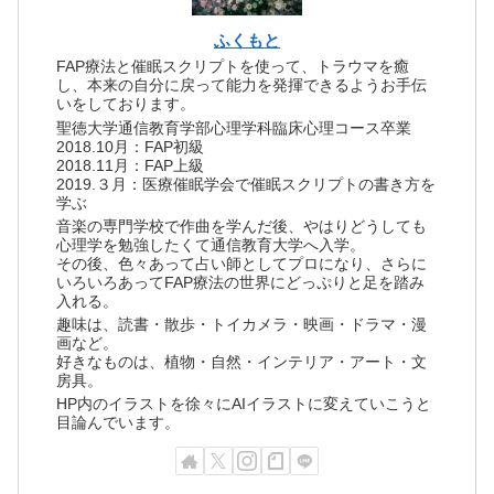
ふくもと
FAP療法と催眠スクリプトを使って、トラウマを癒
し、本来の自分に戻って能力を発揮できるようお手伝
いをしております。
聖徳大学通信教育学部心理学科臨床心理コース卒業
2018.10月：FAP初級
2018.11月：FAP上級
2019.３月：医療催眠学会で催眠スクリプトの書き方を
学ぶ
音楽の専門学校で作曲を学んだ後、やはりどうしても
心理学を勉強したくて通信教育大学へ入学。
その後、色々あって占い師としてプロになり、さらに
いろいろあってFAP療法の世界にどっぷりと足を踏み
入れる。
趣味は、読書・散歩・トイカメラ・映画・ドラマ・漫
画など。
好きなものは、植物・自然・インテリア・アート・文
房具。
HP内のイラストを徐々にAIイラストに変えていこうと
目論んでいます。