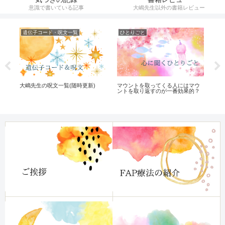
意識で書いている記事
大嶋先生以外の書籍レビュー
遺伝子コード・呪文一覧
ひとりごと
遺
大嶋先生の呪文一覧(随時更新)
OP
ル
マウントを取ってくる人にはマウ
て
ントを取り返すのが一番効果的？