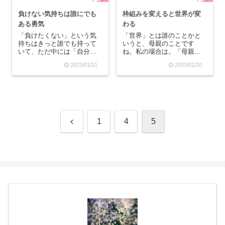
負けない気持ちは誰にでも
枠組みを変えると世界が変
ある勇気
わる
「負けたくない」という気
「世界」とは誰のことかと
持ちはきっと誰でも持って
いうと、母親のことです
いて、ただ中には「自分が
ね。私の場合は。「母親の
勝つぐらいなら、相手に花
世界」の中で生きていて、
2023/01/21
2023/01/20
を持たせたい」という気持
そしてしがらみを脱ぎ捨て
ちもあるのかもしれませ
た時に強烈に感じる支配の
ん。人生は勝ち負けで決め
感情は「罪悪感」なので
れるようなものではありま
す。なぜ母親の世界から脱
せんが、それでも時には誰
出した時に「罪悪感」を感
かと勝負をして、何かを勝
じて、また元の母親の世界
ち...
に戻...
前
1
4
5
へ