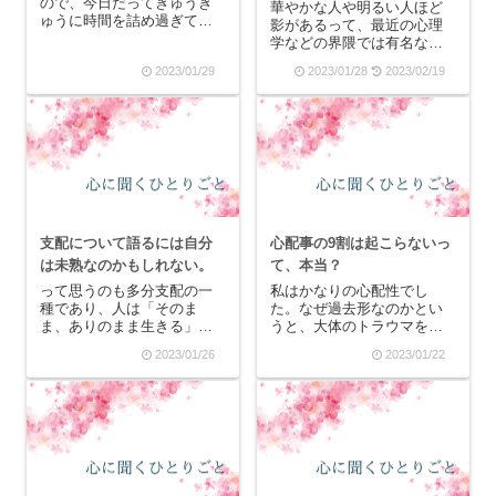
ので、今日だってぎゅうぎ
華やかな人や明るい人ほど
ゅうに時間を詰め過ぎて、
影があるって、最近の心理
郵便局の再配達が早く来過
学などの界隈では有名なん
ぎてまた不在表入ってまし
じゃないかと思います。明
2023/01/29
2023/01/28
2023/02/19
た。(簡易書留なので、宅配
るい人ほど努力家であった
ボックスやポスト使えない
り、はたまた暗い人がじゃ
のが辛い)で、なんでこんな
あ努力家でないのか？とい
ことになったのかという
うとそういうことでもない
と、昨日サロンの撤収作...
と思うんです。なぜ、人
は“明るい”“暗い”に区別...
支配について語るには自分
心配事の9割は起こらないっ
は未熟なのかもしれない。
て、本当？
って思うのも多分支配の一
私はかなりの心配性でし
種であり、人は「そのま
た。なぜ過去形なのかとい
ま、ありのまま生きる」と
うと、大体のトラウマを取
いうことはとても大変なの
っていくとフラッシュバッ
2023/01/26
2023/01/22
かもしれません。だって、
クの頻度がかなり少なくな
自由に生きようと思った
っていったので、人生で
ら、あの人が邪魔してく
「心配する」ということが
る！というのは私の中でし
減ったのだと思います。で
ょっちゅうあって、じゃあ
は、どんな時に心配してい
その邪魔なんか気にせずに
たのかというと、「自分が
好きな...
思い...