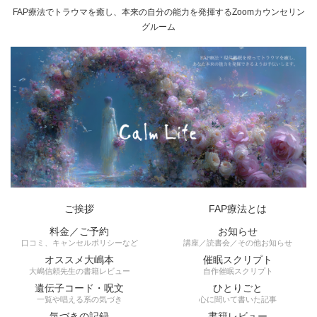
FAP療法でトラウマを癒し、本来の自分の能力を発揮するZoomカウンセリン
グルーム
ご挨拶
FAP療法とは
料金／ご予約
お知らせ
口コミ、キャンセルポリシーなど
講座／読書会／その他お知らせ
オススメ大嶋本
催眠スクリプト
大嶋信頼先生の書籍レビュー
自作催眠スクリプト
遺伝子コード・呪文
ひとりごと
一覧や唱える系の気づき
心に聞いて書いた記事
気づきの記録
書籍レビュー