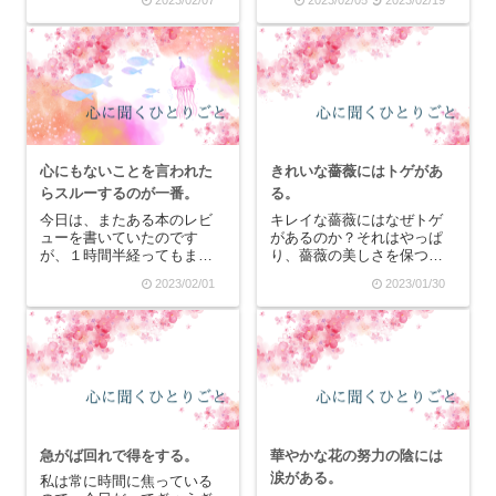
ます。それは、まず基礎か
を心に聞いてみると、「そ
ら完璧にしてからアレンジ
れは○○さんのもの」と返っ
すべきなんだけど、早く自
てくるという描写があると
分のものにしたくてアレン
思います。そうなんです。
ジに早々に手を出したくな
実は不快な感情って自分の
ります。ピアノの練習な
ものじゃないことが多い...
ん...
心にもないことを言われた
きれいな薔薇にはトゲがあ
らスルーするのが一番。
る。
今日は、またある本のレビ
キレイな薔薇にはなぜトゲ
ューを書いていたのです
があるのか？それはやっぱ
が、１時間半経ってもまだ
り、薔薇の美しさを保つた
半分も書き終われなくて仕
めにはトゲが必要なのでし
2023/02/01
2023/01/30
事が詰まってきたので、
ょう。薔薇は自分の美しさ
「心に聞くブログ」に急遽
を保とうだなんて自分では
変更しました。きっと大嶋
思ってはいないかもしれな
先生の本に対する熱がすご
いけれど、生まれた時から
く熱いんだ、と思うことに
成長してどんどん上へと伸
しました（笑）(ガチすぎる
びていって枝葉を伸ばし
レ...
て...
急がば回れで得をする。
華やかな花の努力の陰には
涙がある。
私は常に時間に焦っている